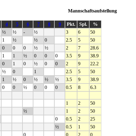
Mannschaftsaufstellung
4
5
6
7
8
9
Pkt.
Spl.
%
½
½
-
½
3
6
50
1
½
½
0
2.5
5
50
0
0
0
½
½
2
7
28.6
1
1
½
0
0
0
3.5
9
38.9
0
1
0
½
0
0
2
9
22.2
½
0
1
2.5
5
50
1
½
0
½
½
½
3.5
9
38.9
0
0
½
0
0
0
0.5
8
6.3
1
2
50
½
1
2
50
0
0.5
2
25
½
0.5
1
50
0
0
2
0