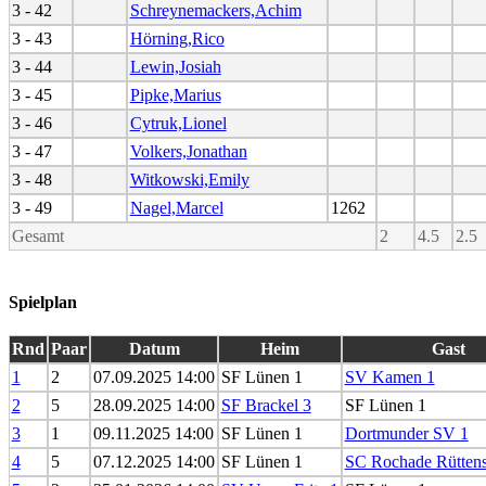
3 - 42
Schreynemackers,Achim
3 - 43
Hörning,Rico
3 - 44
Lewin,Josiah
3 - 45
Pipke,Marius
3 - 46
Cytruk,Lionel
3 - 47
Volkers,Jonathan
3 - 48
Witkowski,Emily
3 - 49
Nagel,Marcel
1262
Gesamt
2
4.5
2.5
Spielplan
Rnd
Paar
Datum
Heim
Gast
1
2
07.09.2025 14:00
SF Lünen 1
SV Kamen 1
2
5
28.09.2025 14:00
SF Brackel 3
SF Lünen 1
3
1
09.11.2025 14:00
SF Lünen 1
Dortmunder SV 1
4
5
07.12.2025 14:00
SF Lünen 1
SC Rochade Rüttens