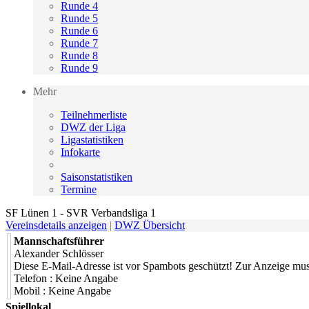
Runde 4
Runde 5
Runde 6
Runde 7
Runde 8
Runde 9
Mehr
Teilnehmerliste
DWZ der Liga
Ligastatistiken
Infokarte
Saisonstatistiken
Termine
SF Lünen 1 - SVR Verbandsliga 1
Vereinsdetails anzeigen
|
DWZ Übersicht
Mannschaftsführer
Alexander Schlösser
Diese E-Mail-Adresse ist vor Spambots geschützt! Zur Anzeige muss 
Telefon : Keine Angabe
Mobil : Keine Angabe
Spiellokal