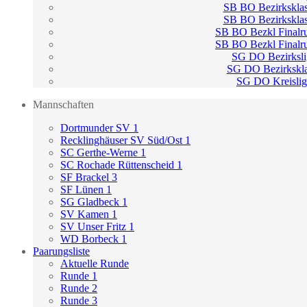
SB BO Bezirksklas
SB BO Bezirksklas
SB BO Bezkl Finalr
SB BO Bezkl Finalr
SG DO Bezirksli
SG DO Bezirkskla
SG DO Kreislig
Mannschaften
Dortmunder SV 1
Recklinghäuser SV Süd/Ost 1
SC Gerthe-Werne 1
SC Rochade Rüttenscheid 1
SF Brackel 3
SF Lünen 1
SG Gladbeck 1
SV Kamen 1
SV Unser Fritz 1
WD Borbeck 1
Paarungsliste
Aktuelle Runde
Runde 1
Runde 2
Runde 3