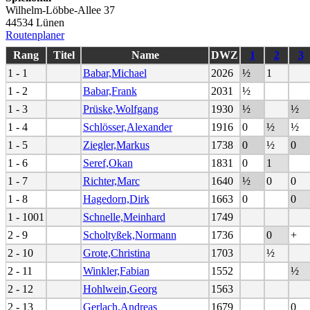
Wilhelm-Löbbe-Allee 37
44534 Lünen
Routenplaner
Rang
Titel
Name
DWZ
1
2
3
1 - 1
Babar,Michael
2026
½
1
1 - 2
Babar,Frank
2031
½
1 - 3
Prüske,Wolfgang
1930
½
½
1 - 4
Schlösser,Alexander
1916
0
½
½
1 - 5
Ziegler,Markus
1738
0
½
0
1 - 6
Seref,Okan
1831
0
1
1 - 7
Richter,Marc
1640
½
0
0
1 - 8
Hagedorn,Dirk
1663
0
0
1 - 1001
Schnelle,Meinhard
1749
2 - 9
Scholtyßek,Normann
1736
0
+
2 - 10
Grote,Christina
1703
½
2 - 11
Winkler,Fabian
1552
½
2 - 12
Hohlwein,Georg
1563
2 - 13
Gerlach,Andreas
1679
0