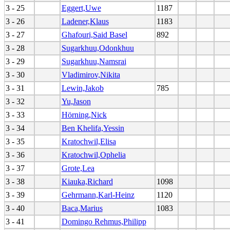
3 - 25
Eggert,Uwe
1187
3 - 26
Ladener,Klaus
1183
3 - 27
Ghafouri,Said Basel
892
3 - 28
Sugarkhuu,Odonkhuu
3 - 29
Sugarkhuu,Namsrai
3 - 30
Vladimirov,Nikita
3 - 31
Lewin,Jakob
785
3 - 32
Yu,Jason
3 - 33
Hörning,Nick
3 - 34
Ben Khelifa,Yessin
3 - 35
Kratochwil,Elisa
3 - 36
Kratochwil,Ophelia
3 - 37
Grote,Lea
3 - 38
Kiauka,Richard
1098
3 - 39
Gehrmann,Karl-Heinz
1120
3 - 40
Baca,Marius
1083
3 - 41
Domingo Rehmus,Philipp