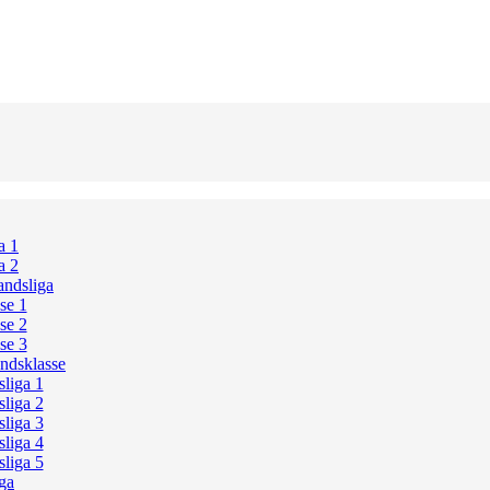
a 1
a 2
ndsliga
se 1
se 2
se 3
ndsklasse
liga 1
liga 2
liga 3
liga 4
liga 5
ga