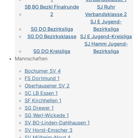
SB BO Bezkl Finalrunde
SJ Ruhr
2
Verbandsklasse 2
SJ E Jugend-
SG DO Bezirksliga
Bezirksliga
SG DO Bezirksklasse
SJ E Jugend-Kreisliga
SJ Hamm Jugend-
SG DO Kreisliga
Bezirksliga
Mannschaften
Bochumer SV 4
FS Dortmund 1
Oberhausener SV 2
SC LB Essen 1
SF Kirchhellen 1
SG Drewer 1
SG Werl-Wickede 1
SV BO-Linden-Dahlhausen 1
SV Horst-Emscher 3
SV Mülheim-Nord 4