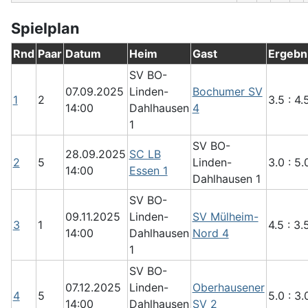
Spielplan
Rnd
Paar
Datum
Heim
Gast
Ergebn
SV BO-
07.09.2025
Linden-
Bochumer SV
1
2
3.5 : 4.
14:00
Dahlhausen
4
1
SV BO-
28.09.2025
SC LB
2
5
Linden-
3.0 : 5.
14:00
Essen 1
Dahlhausen 1
SV BO-
09.11.2025
Linden-
SV Mülheim-
3
1
4.5 : 3.
14:00
Dahlhausen
Nord 4
1
SV BO-
07.12.2025
Linden-
Oberhausener
4
5
5.0 : 3.
14:00
Dahlhausen
SV 2