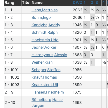
Rang
Titel
Name
DWZ
1
2
3
4
1 - 1
Hahn,Matthias
2062
½
½
½
½
1 - 2
Böhm,Ingo
2066
1
½
½
1
1 - 3
Kandyba,Andriy
1946
½
1
0
½
1 - 4
Schmidt,Ralph
1820
0
1
1
1
1 - 5
Hochstein,Udo
1901
½
½
1
½
1 - 6
Jedner,Volker
1807
½
½
1
0
1 - 7
Hieronymus,Alessio
1663
0
0
1
1 - 8
Weiher,Kian
1638
½
1
½
1 - 1001
Schaper,Steffen
1986
1 - 1002
Knauf,Thomas
1850
1 - 1003
Knackstedt,Ulf
1699
2 - 9
Hansen,Friedhelm
1675
Bömelburg,Hans-
2 - 10
1668
Jürgen