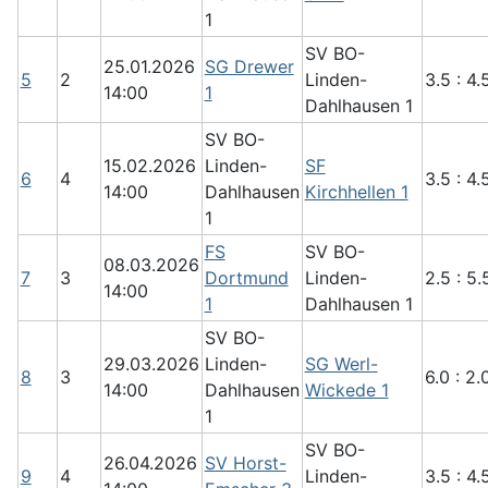
1
SV BO-
25.01.2026
SG Drewer
5
2
Linden-
3.5 : 4.
14:00
1
Dahlhausen 1
SV BO-
15.02.2026
Linden-
SF
6
4
3.5 : 4.
14:00
Dahlhausen
Kirchhellen 1
1
FS
SV BO-
08.03.2026
7
3
Dortmund
Linden-
2.5 : 5.
14:00
1
Dahlhausen 1
SV BO-
29.03.2026
Linden-
SG Werl-
8
3
6.0 : 2.
14:00
Dahlhausen
Wickede 1
1
SV BO-
26.04.2026
SV Horst-
9
4
Linden-
3.5 : 4.