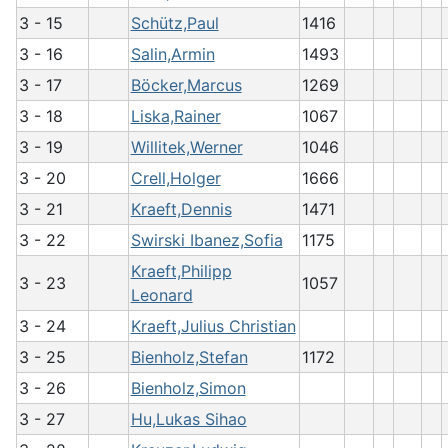
3 - 15
Schütz,Paul
1416
3 - 16
Salin,Armin
1493
3 - 17
Böcker,Marcus
1269
3 - 18
Liska,Rainer
1067
3 - 19
Willitek,Werner
1046
3 - 20
Crell,Holger
1666
3 - 21
Kraeft,Dennis
1471
3 - 22
Swirski Ibanez,Sofia
1175
Kraeft,Philipp
3 - 23
1057
Leonard
3 - 24
Kraeft,Julius Christian
3 - 25
Bienholz,Stefan
1172
3 - 26
Bienholz,Simon
3 - 27
Hu,Lukas Sihao