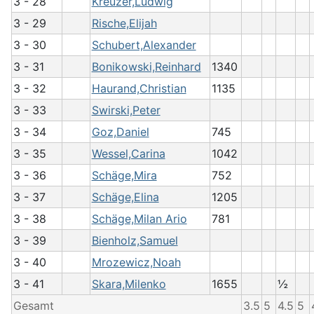
3 - 28
Kreuzer,Ludwig
3 - 29
Rische,Elijah
3 - 30
Schubert,Alexander
3 - 31
Bonikowski,Reinhard
1340
3 - 32
Haurand,Christian
1135
3 - 33
Swirski,Peter
3 - 34
Goz,Daniel
745
3 - 35
Wessel,Carina
1042
3 - 36
Schäge,Mira
752
3 - 37
Schäge,Elina
1205
3 - 38
Schäge,Milan Ario
781
3 - 39
Bienholz,Samuel
3 - 40
Mrozewicz,Noah
3 - 41
Skara,Milenko
1655
½
Gesamt
3.5
5
4.5
5