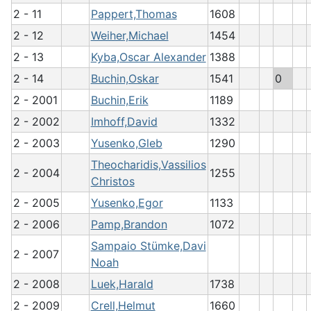
2 - 11
Pappert,Thomas
1608
2 - 12
Weiher,Michael
1454
2 - 13
Kyba,Oscar Alexander
1388
2 - 14
Buchin,Oskar
1541
0
2 - 2001
Buchin,Erik
1189
2 - 2002
Imhoff,David
1332
2 - 2003
Yusenko,Gleb
1290
Theocharidis,Vassilios
2 - 2004
1255
Christos
2 - 2005
Yusenko,Egor
1133
2 - 2006
Pamp,Brandon
1072
Sampaio Stümke,Davi
2 - 2007
Noah
2 - 2008
Luek,Harald
1738
2 - 2009
Crell,Helmut
1660