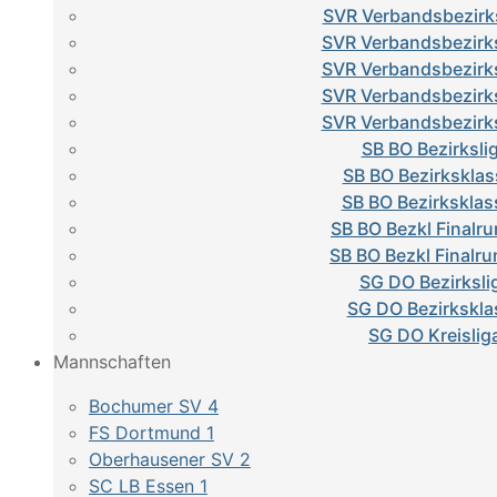
SVR Verbandsbezirks
SVR Verbandsbezirks
SVR Verbandsbezirks
SVR Verbandsbezirks
SVR Verbandsbezirks
SB BO Bezirksli
SB BO Bezirksklas
SB BO Bezirksklas
SB BO Bezkl Finalru
SB BO Bezkl Finalru
SG DO Bezirksli
SG DO Bezirkskla
SG DO Kreislig
Mannschaften
Bochumer SV 4
FS Dortmund 1
Oberhausener SV 2
SC LB Essen 1