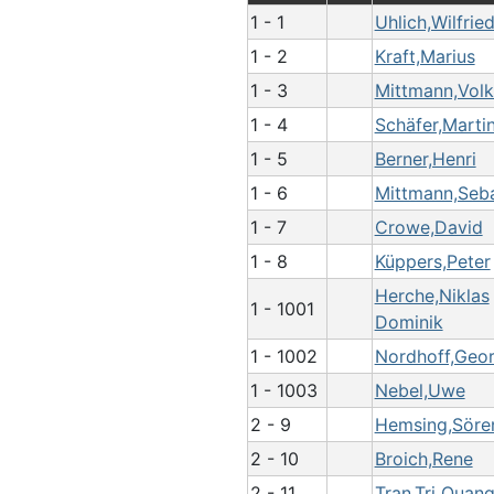
1 - 1
Uhlich,Wilfrie
1 - 2
Kraft,Marius
1 - 3
Mittmann,Volk
1 - 4
Schäfer,Marti
1 - 5
Berner,Henri
1 - 6
Mittmann,Seba
1 - 7
Crowe,David
1 - 8
Küppers,Peter
Herche,Niklas
1 - 1001
Dominik
1 - 1002
Nordhoff,Geo
1 - 1003
Nebel,Uwe
2 - 9
Hemsing,Söre
2 - 10
Broich,Rene
2 - 11
Tran,Tri Quan