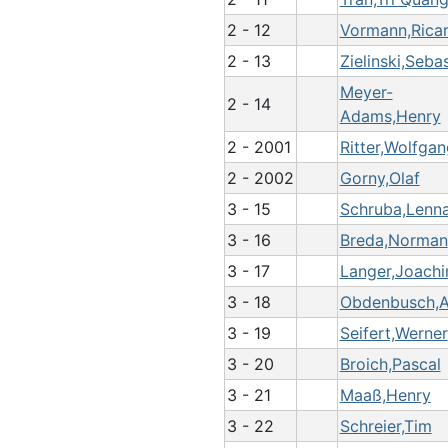
2 - 12
Vormann,Rica
2 - 13
Zielinski,Seba
Meyer-
2 - 14
Adams,Henry
2 - 2001
Ritter,Wolfgan
2 - 2002
Gorny,Olaf
3 - 15
Schruba,Lenn
3 - 16
Breda,Norman
3 - 17
Langer,Joach
3 - 18
Obdenbusch,A
3 - 19
Seifert,Werner
3 - 20
Broich,Pascal
3 - 21
Maaß,Henry
3 - 22
Schreier,Tim