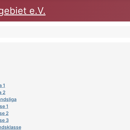
ebiet e.V.
a 1
a 2
ndsliga
se 1
se 2
se 3
ndsklasse