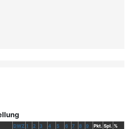
ellung
DWZ
1
2
3
4
5
6
7
8
9
Pkt.
Spl.
%