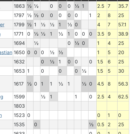
d
1863
½
½
0
0
0
½
1
2.5
7
35.7
1797
½
½
0
0
0
0
0
1
2
8
25
er
1799
½
1
½
½
1
½
0
4
7
57.1
n
1771
0
½
½
1
½
1
0
0
0
3.5
9
38.9
1694
½
0
½
0
1
4
25
stian
1650
0
0
0
½
½
1
5
20
1632
0
½
1
0
0
0
1.5
6
25
1653
1
0
0
0
½
1.5
5
30
1617
½
0
1
1
½
1
½
0
4.5
8
56.3
rg
1599
½
1
1
0
2.5
4
62.5
1803
n
1523
0
0
1
0
1535
0
½
0.5
2
25
g
1633
0
0
1
0