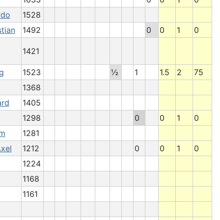
rdo
1528
stian
1492
0
0
1
0
1421
g
1523
½
1
1.5
2
75
1368
ard
1405
1298
0
0
1
0
im
1281
xel
1212
0
0
1
0
1224
1168
1161