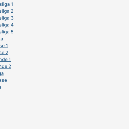
liga 1
liga 2
liga 3
liga 4
liga 5
ga
se 1
se 2
nde 1
nde 2
ga
sse
a