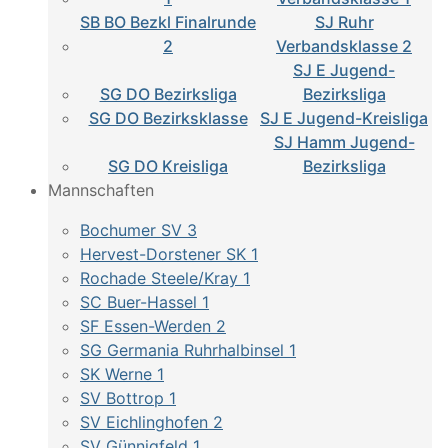
SB BO Bezkl Finalrunde
SJ Ruhr
2
Verbandsklasse 2
SJ E Jugend-
SG DO Bezirksliga
Bezirksliga
SG DO Bezirksklasse
SJ E Jugend-Kreisliga
SJ Hamm Jugend-
SG DO Kreisliga
Bezirksliga
Mannschaften
Bochumer SV 3
Hervest-Dorstener SK 1
Rochade Steele/Kray 1
SC Buer-Hassel 1
SF Essen-Werden 2
SG Germania Ruhrhalbinsel 1
SK Werne 1
SV Bottrop 1
SV Eichlinghofen 2
SV Günnigfeld 1