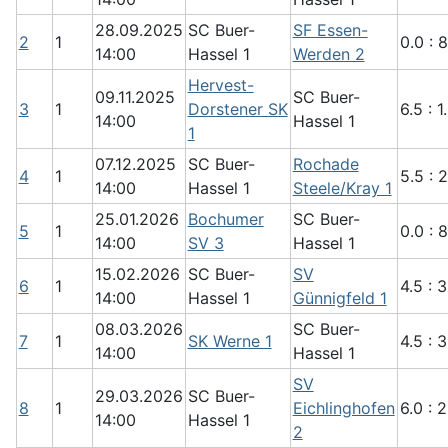
28.09.2025
SC Buer-
SF Essen-
2
1
0.0 : 8
14:00
Hassel 1
Werden 2
Hervest-
09.11.2025
SC Buer-
3
1
Dorstener SK
6.5 : 1
14:00
Hassel 1
1
07.12.2025
SC Buer-
Rochade
4
1
5.5 : 2
14:00
Hassel 1
Steele/Kray 1
25.01.2026
Bochumer
SC Buer-
5
1
0.0 : 8
14:00
SV 3
Hassel 1
15.02.2026
SC Buer-
SV
6
1
4.5 : 3
14:00
Hassel 1
Günnigfeld 1
08.03.2026
SC Buer-
7
1
SK Werne 1
4.5 : 3
14:00
Hassel 1
SV
29.03.2026
SC Buer-
8
1
Eichlinghofen
6.0 : 2
14:00
Hassel 1
2