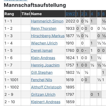
Mannschaftsaufstellung
Rang
Titel
Name
DWZ
1
2
3
4
5
6
1 - 1
Hammerich,Simon
2022
0
0
½
1
½
1 - 2
Renn,Thorsten
1933
0
0
0
0
0
½
1 - 3
Hirschberg,Markus
1877
½
0
½
0
½
1 - 4
Wiechen,Ulrich
1910
0
1
½
½
1 - 5
Dereli,Ismail
1760
0
0
-
1
0
0
1 - 6
Klein,Andreas
1624
1
0
0
1
½
1 - 7
Hennig,Joachim
1757
1
0
0
½
½
½
1 - 8
Gill,Stephan
1802
½
½
1
1 - 1001
Fenchel,Nils
1619
0
0
½
1
1 - 1002
Althoff,Christoph
1895
2 - 9
Gritzan,Ulrich
1797
0
1
2 - 10
Kleinert,Andreas
1859