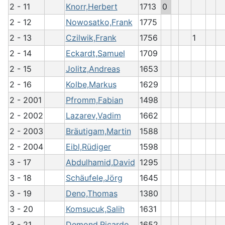
2 - 11
Knorr,Herbert
1713
0
2 - 12
Nowosatko,Frank
1775
2 - 13
Czilwik,Frank
1756
1
2 - 14
Eckardt,Samuel
1709
2 - 15
Jolitz,Andreas
1653
2 - 16
Kolbe,Markus
1629
2 - 2001
Pfromm,Fabian
1498
2 - 2002
Lazarev,Vadim
1662
2 - 2003
Bräutigam,Martin
1588
2 - 2004
Eibl,Rüdiger
1598
3 - 17
Abdulhamid,David
1295
3 - 18
Schäufele,Jörg
1645
3 - 19
Deno,Thomas
1380
3 - 20
Komsucuk,Salih
1631
3 - 21
Demond,Ricardo
1652