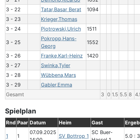
3 - 22
Tatar,Basar Berat
1094
3 - 23
Krieger,Thomas
3 - 24
Piotrowski,Ulrich
1511
Pokropp,Hans-
3 - 25
1552
Georg
3 - 26
Franke,Karl-Heinz
1420
3 - 27
Swinka,Tyler
3 - 28
Wübbena,Mars
3 - 29
Gabler,Emma
Gesamt
3
0
1.5
5.5
8
4.
Spielplan
Rnd
Paar
Datum
Heim
Gast
Ergeb
07.09.2025
SC Buer-
1
1
SV Bottrop 1
5.0 : 3
14:00
Hassel 1