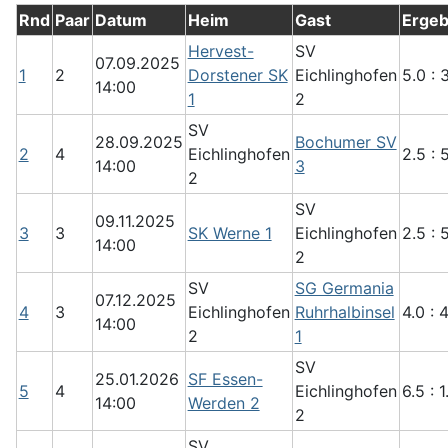
Rnd
Paar
Datum
Heim
Gast
Ergeb
Hervest-
SV
07.09.2025
1
2
Dorstener SK
Eichlinghofen
5.0 : 
14:00
1
2
SV
28.09.2025
Bochumer SV
2
4
Eichlinghofen
2.5 : 
14:00
3
2
SV
09.11.2025
3
3
SK Werne 1
Eichlinghofen
2.5 : 
14:00
2
SV
SG Germania
07.12.2025
4
3
Eichlinghofen
Ruhrhalbinsel
4.0 : 
14:00
2
1
SV
25.01.2026
SF Essen-
5
4
Eichlinghofen
6.5 : 1
14:00
Werden 2
2
SV