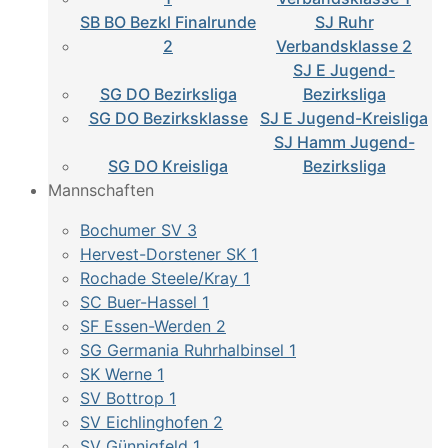
SB BO Bezkl Finalrunde
SJ Ruhr
2
Verbandsklasse 2
SJ E Jugend-
SG DO Bezirksliga
Bezirksliga
SG DO Bezirksklasse
SJ E Jugend-Kreisliga
SJ Hamm Jugend-
SG DO Kreisliga
Bezirksliga
Mannschaften
Bochumer SV 3
Hervest-Dorstener SK 1
Rochade Steele/Kray 1
SC Buer-Hassel 1
SF Essen-Werden 2
SG Germania Ruhrhalbinsel 1
SK Werne 1
SV Bottrop 1
SV Eichlinghofen 2
SV Günnigfeld 1