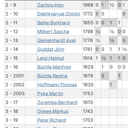
2 - 9
Zachos,Ingo
1968
0
1
½
0
1
2 - 10
Dekhtyaryuk,Dimitri
1772
0
0
0
2 - 11
Behle,Burkhard
1855
0
0
1
1
2 - 12
Milkert,Sascha
1798
½
½
0
0
2 - 13
Gemeinhardt,Axel
1776
½
½
0
2 - 14
Guddat,Jörn
1761
0
0
1
1
½
2 - 15
Lenz,Helmut
1914
1
½
1
1
0
2 - 16
Büchle,Manfred
1629
1
0
0
0
2 - 2001
Büchle,Regina
1679
0
1
2 - 2002
Hoffmann,Thomas
1820
1
2 - 2003
Pyka,Martin
1753
3 - 17
Zoremba,Bernhard
1970
3 - 18
Grewe,Markus
1743
3 - 19
Peter,Richard
1703