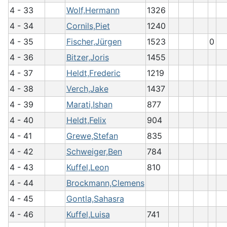
4 - 33
Wolf,Hermann
1326
4 - 34
Cornils,Piet
1240
4 - 35
Fischer,Jürgen
1523
0
4 - 36
Bitzer,Joris
1455
4 - 37
Heldt,Frederic
1219
4 - 38
Verch,Jake
1437
4 - 39
Marati,Ishan
877
4 - 40
Heldt,Felix
904
4 - 41
Grewe,Stefan
835
4 - 42
Schweiger,Ben
784
4 - 43
Kuffel,Leon
810
4 - 44
Brockmann,Clemens
4 - 45
Gontla,Sahasra
4 - 46
Kuffel,Luisa
741