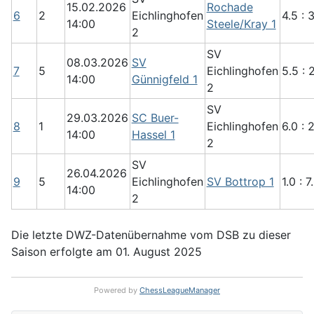
15.02.2026
Rochade
6
2
Eichlinghofen
4.5 : 
14:00
Steele/Kray 1
2
SV
08.03.2026
SV
7
5
Eichlinghofen
5.5 : 
14:00
Günnigfeld 1
2
SV
29.03.2026
SC Buer-
8
1
Eichlinghofen
6.0 : 
14:00
Hassel 1
2
SV
26.04.2026
9
5
Eichlinghofen
SV Bottrop 1
1.0 : 7
14:00
2
Die letzte DWZ-Datenübernahme vom DSB zu dieser
Saison erfolgte am 01. August 2025
Powered by
ChessLeagueManager