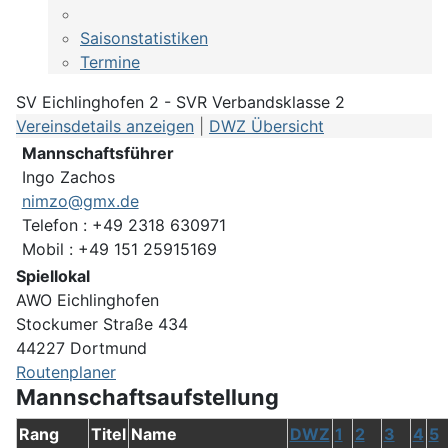
Saisonstatistiken
Termine
SV Eichlinghofen 2 - SVR Verbandsklasse 2
Vereinsdetails anzeigen
|
DWZ Übersicht
Mannschaftsführer
Ingo Zachos
nimzo@gmx.de
Telefon : +49 2318 630971
Mobil : +49 151 25915169
Spiellokal
AWO Eichlinghofen
Stockumer Straße 434
44227 Dortmund
Routenplaner
Mannschaftsaufstellung
Rang
Titel
Name
DWZ
1
2
3
4
5