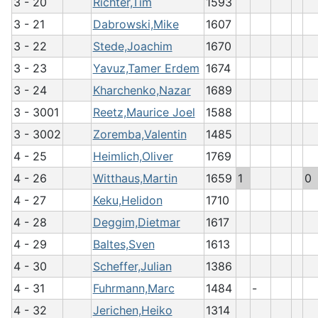
3 - 20
Richter,Tim
1593
3 - 21
Dabrowski,Mike
1607
3 - 22
Stede,Joachim
1670
3 - 23
Yavuz,Tamer Erdem
1674
3 - 24
Kharchenko,Nazar
1689
3 - 3001
Reetz,Maurice Joel
1588
3 - 3002
Zoremba,Valentin
1485
4 - 25
Heimlich,Oliver
1769
4 - 26
Witthaus,Martin
1659
1
0
4 - 27
Keku,Helidon
1710
4 - 28
Deggim,Dietmar
1617
4 - 29
Baltes,Sven
1613
4 - 30
Scheffer,Julian
1386
4 - 31
Fuhrmann,Marc
1484
-
4 - 32
Jerichen,Heiko
1314