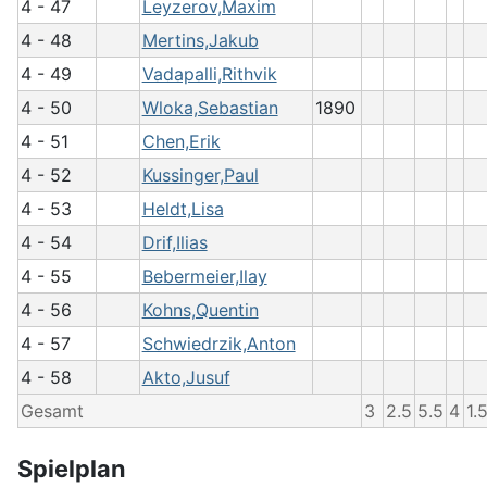
4 - 47
Leyzerov,Maxim
4 - 48
Mertins,Jakub
4 - 49
Vadapalli,Rithvik
4 - 50
Wloka,Sebastian
1890
4 - 51
Chen,Erik
4 - 52
Kussinger,Paul
4 - 53
Heldt,Lisa
4 - 54
Drif,Ilias
4 - 55
Bebermeier,Ilay
4 - 56
Kohns,Quentin
4 - 57
Schwiedrzik,Anton
4 - 58
Akto,Jusuf
Gesamt
3
2.5
5.5
4
1.
Spielplan