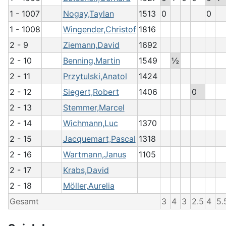
1 - 1007
Nogay,Taylan
1513
0
0
1 - 1008
Wingender,Christof
1816
2 - 9
Ziemann,David
1692
2 - 10
Benning,Martin
1549
½
2 - 11
Przytulski,Anatol
1424
2 - 12
Siegert,Robert
1406
0
2 - 13
Stemmer,Marcel
2 - 14
Wichmann,Luc
1370
2 - 15
Jacquemart,Pascal
1318
2 - 16
Wartmann,Janus
1105
2 - 17
Krabs,David
2 - 18
Möller,Aurelia
Gesamt
3
4
3
2.5
4
5.