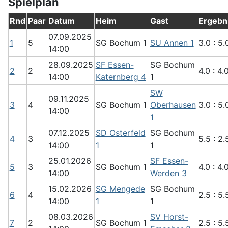
Spielplan
Rnd
Paar
Datum
Heim
Gast
Ergebn
07.09.2025
1
5
SG Bochum 1
SU Annen 1
3.0 : 5.
14:00
28.09.2025
SF Essen-
SG Bochum
2
2
4.0 : 4.
14:00
Katernberg 4
1
SW
09.11.2025
3
4
SG Bochum 1
Oberhausen
3.0 : 5.
14:00
1
07.12.2025
SD Osterfeld
SG Bochum
4
3
5.5 : 2.
14:00
1
1
25.01.2026
SF Essen-
5
3
SG Bochum 1
4.0 : 4.
14:00
Werden 3
15.02.2026
SG Mengede
SG Bochum
6
4
2.5 : 5.
14:00
1
1
08.03.2026
SV Horst-
7
2
SG Bochum 1
2.5 : 5.