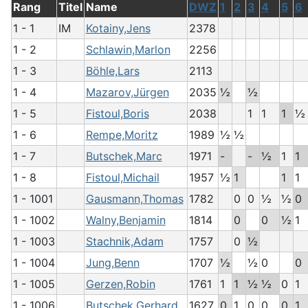
Rang
Titel
Name
DWZ
1
2
3
4
5
6
1 - 1
IM
Kotainy,Jens
2378
1 - 2
Schlawin,Marlon
2256
1 - 3
Böhle,Lars
2113
1 - 4
Mazarov,Jürgen
2035
½
½
1 - 5
Fistoul,Boris
2038
1
1
1
½
1 - 6
Rempe,Moritz
1989
½
½
1 - 7
Butschek,Marc
1971
-
-
½
1
1
1 - 8
Fistoul,Michail
1957
½
1
1
1
1 - 1001
Gausmann,Thomas
1782
0
0
½
½
0
1 - 1002
Walny,Benjamin
1814
0
0
½
1
1 - 1003
Stachnik,Adam
1757
0
½
1 - 1004
Jung,Benn
1707
½
½
0
0
1 - 1005
Gerzen,Robin
1761
1
1
½
½
0
1
1 - 1006
Butschek,Gerhard
1627
0
1
0
0
0
1