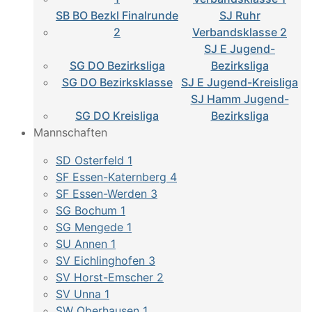
SB BO Bezkl Finalrunde
SJ Ruhr
2
Verbandsklasse 2
SJ E Jugend-
SG DO Bezirksliga
Bezirksliga
SG DO Bezirksklasse
SJ E Jugend-Kreisliga
SJ Hamm Jugend-
SG DO Kreisliga
Bezirksliga
Mannschaften
SD Osterfeld 1
SF Essen-Katernberg 4
SF Essen-Werden 3
SG Bochum 1
SG Mengede 1
SU Annen 1
SV Eichlinghofen 3
SV Horst-Emscher 2
SV Unna 1
SW Oberhausen 1