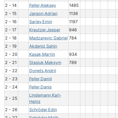
2 - 14
Feller,Aleksey
1485
2 - 15
Janson,Adrian
1136
2 - 16
Sariev,Emin
1197
2 - 17
Kreutzer,Jesper
946
2 - 18
Madzarevic,Gabriel
784
2 - 19
Akdeniz,Sahin
2 - 20
Kasak,Martin
934
2 - 21
Stasiuk,Maksym
789
2 - 22
Donets,Andrii
2 - 23
Feller,Damil
2 - 24
Feller,Danis
Lindemann,Karl-
2 - 25
Heinz
2 - 26
Schröder,Edin
2 - 27
Schröder,Malik