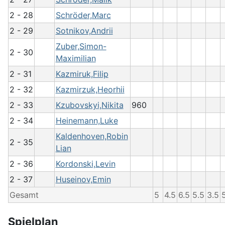
2 - 28
Schröder,Marc
2 - 29
Sotnikov,Andrii
Zuber,Simon-
2 - 30
Maximilian
2 - 31
Kazmiruk,Filip
2 - 32
Kazmirzuk,Heorhii
2 - 33
Kzubovskyi,Nikita
960
2 - 34
Heinemann,Luke
Kaldenhoven,Robin
2 - 35
Lian
2 - 36
Kordonski,Levin
2 - 37
Huseinov,Emin
Gesamt
5
4.5
6.5
5.5
3.5
Spielplan