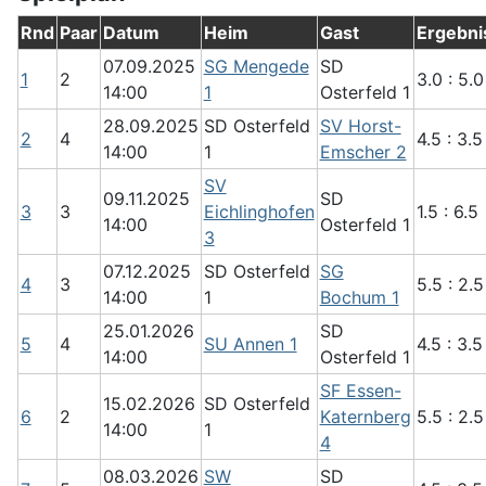
Rnd
Paar
Datum
Heim
Gast
Ergebni
07.09.2025
SG Mengede
SD
1
2
3.0 : 5.0
14:00
1
Osterfeld 1
28.09.2025
SD Osterfeld
SV Horst-
2
4
4.5 : 3.5
14:00
1
Emscher 2
SV
09.11.2025
SD
3
3
Eichlinghofen
1.5 : 6.5
14:00
Osterfeld 1
3
07.12.2025
SD Osterfeld
SG
4
3
5.5 : 2.5
14:00
1
Bochum 1
25.01.2026
SD
5
4
SU Annen 1
4.5 : 3.5
14:00
Osterfeld 1
SF Essen-
15.02.2026
SD Osterfeld
6
2
Katernberg
5.5 : 2.5
14:00
1
4
08.03.2026
SW
SD