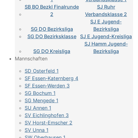
SB BO Bezkl Finalrunde
SJ Ruhr
2
Verbandsklasse 2
SJ E Jugend-
SG DO Bezirksliga
Bezirksliga
SG DO Bezirksklasse
SJ E Jugend-Kreisliga
SJ Hamm Jugend-
SG DO Kreisliga
Bezirksliga
Mannschaften
SD Osterfeld 1
SF Essen-Katernberg 4
SF Essen-Werden 3
SG Bochum 1
SG Mengede 1
SU Annen 1
SV Eichlinghofen 3
SV Horst-Emscher 2
SV Unna 1
SW Oberhausen 1