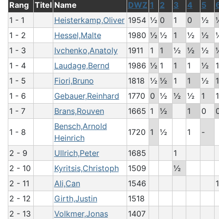
Rang
Titel
Name
DWZ
1
2
3
4
5
1 - 1
Heisterkamp,Oliver
1954
½
0
1
0
½
1 - 2
Hessel,Malte
1980
½
½
1
½
½
1 - 3
Ivchenko,Anatoly
1911
1
1
½
½
½
1 - 4
Laudage,Bernd
1986
½
1
1
1
½
1
1 - 5
Fiori,Bruno
1818
½
½
1
1
½
1
1 - 6
Gebauer,Reinhard
1770
0
½
½
½
1
1
1 - 7
Brans,Rouven
1665
1
½
1
0
Bensch,Arnold
1 - 8
1720
1
½
1
-
Heinrich
2 - 9
Ullrich,Peter
1685
1
2 - 10
Kyritsis,Christoph
1509
½
2 - 11
Ali,Can
1546
1
2 - 12
Girth,Justin
1518
2 - 13
Volkmer,Jonas
1407