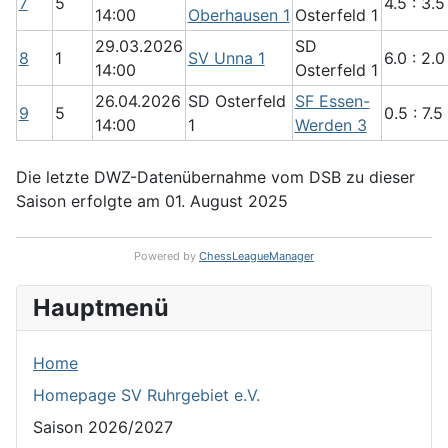
7
5
4.5 : 3.5
14:00
Oberhausen 1
Osterfeld 1
29.03.2026
SD
8
1
SV Unna 1
6.0 : 2.0
14:00
Osterfeld 1
26.04.2026
SD Osterfeld
SF Essen-
9
5
0.5 : 7.5
14:00
1
Werden 3
Die letzte DWZ-Datenübernahme vom DSB zu dieser
Saison erfolgte am 01. August 2025
Powered by
ChessLeagueManager
Hauptmenü
Home
Homepage SV Ruhrgebiet e.V.
Saison 2026/2027