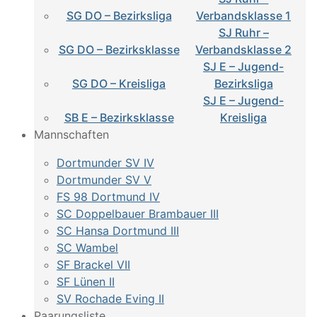
SG DO – Bezirksliga
Verbandsklasse 1
SJ Ruhr –
SG DO – Bezirksklasse
Verbandsklasse 2
SJ E – Jugend-
SG DO – Kreisliga
Bezirksliga
SJ E – Jugend-
SB E – Bezirksklasse
Kreisliga
Mannschaften
Dortmunder SV IV
Dortmunder SV V
FS 98 Dortmund IV
SC Doppelbauer Brambauer III
SC Hansa Dortmund III
SC Wambel
SF Brackel VII
SF Lünen II
SV Rochade Eving II
Paarungsliste