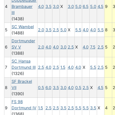
Doppelbauer
4
Brambauer
4.0
3.5
3.0
X
3.0
5.0
6.5
5.0
4.5
9
3
III
(1438)
SC Wambel
5
2.0
3.5
2.5
5.0
X
5.5
4.0
4.0
5.5
8
3
(1488)
Dortmunder
6
SV V
2.0
4.0
4.0
3.0
2.5
X
4.0
7.5
2.5
5
2
(1388)
SC Hansa
7
Dortmund III
2.5
4.0
2.5
1.5
4.0
4.0
X
5.5
2.5
5
2
(1326)
SF Brackel
8
VII
0.5
6.0
3.5
3.0
4.0
0.5
2.5
X
4.5
5
2
(1390)
FS 98
9
Dortmund IV
1.5
2.5
2.5
3.5
2.5
5.5
5.5
3.5
X
4
2
(1368)