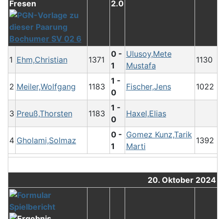
2.0
Bochumer SV 02 6
0 -
Ulusoy,Mete
1
Ehm,Christian
1371
1130
1
Mustafa
1 -
2
Meiler,Wolfgang
1183
Fischer,Jens
1022
0
1 -
3
Preuß,Thorsten
1183
Haxel,Elias
0
0 -
Gomez Kunz,Tarik
4
Gholami,Solmaz
1392
1
Marti
20. Oktober 2024