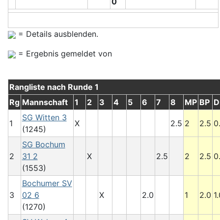
0
= Details ausblenden.
= Ergebnis gemeldet von
Rangliste nach Runde 1
Rg
Mannschaft
1
2
3
4
5
6
7
8
MP
BP
D
SG Witten 3
1
X
2.5
2
2.5
0
(1245)
SG Bochum
2
31 2
X
2.5
2
2.5
0
(1553)
Bochumer SV
3
02 6
X
2.0
1
2.0
1.
(1270)