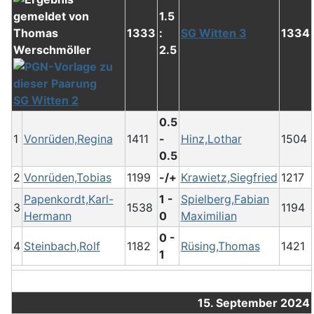
1.5
1333
:
SG Witten 3
1334
2.5
SG Witten 2
0.5
1
Vonrüden,Regina
1411
-
Hinz,Lothar
1504
0.5
2
Vonrüden,Tobias
1199
-/+
Krawietz,Siegfried
1217
Papenkordt,Karl-
1 -
Spielberg,Fabian
3
1538
1194
Hermann
0
Maximilian
0 -
4
Steinbach,Rolf
1182
Rüsing,Thomas
1421
1
15. September 2024