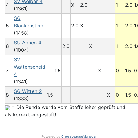
SV Welper 4
4
X
2.0
1
2.0
1.
(1361)
SG
5
Blankenstein
2.0
X
1
2.0
1.
(1458)
SU Annen 4
6
2.0
X
1
2.0
1.
(1004)
SV
Wattenscheid
7
1.5
X
0
1.5
0
4
(1341)
SG Witten 2
8
1.5
X
0
1.5
0
(1333)
= Die Runde wurde vom Staffelleiter geprüft und
als korrekt eingestuft!
Powered by
ChessLeagueManager