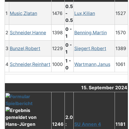
0.5
1
Music,Zlatan
1476
-
Lux,Kilian
1527
0.5
0 -
2
Schneider,Hanne
1398
Benning,Martin
1570
1
0 -
3
Bunzel,Robert
1229
Siegert,Robert
1389
1
1 -
4
Schneider,Reinhart
1000
Wartmann,Janus
1061
0
15. September 2024
2.0
1246
:
SU Annen 4
1181