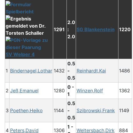
2.0
1291
:
SG Blankenstein
1220
2.0
SV Welper 4
0.5
1
Bindernagel,Lothar
1432
-
Reinhardt,Kai
1486
0.5
0 -
2
Jeß,Emanuel
1280
Winzen,Rolf
1362
1
0.5
3
Poethen,Heiko
1144
-
Szibrowski,Frank
1149
0.5
1 -
4
Peters,David
1306
Weltersbach,Dirk
884