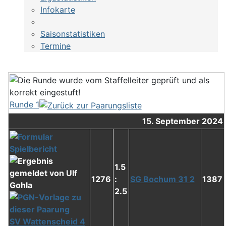
Infokarte
Saisonstatistiken
Termine
Runde 1
15. September 2024
1.5
1276
:
SG Bochum 31 2
1387
2.5
SV Wattenscheid 4