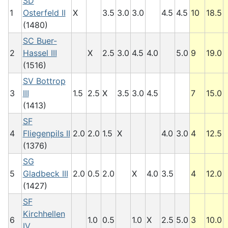
SD
1
Osterfeld II
X
3.5
3.0
3.0
4.5
4.5
10
18.5
(1480)
SC Buer-
2
Hassel III
X
2.5
3.0
4.5
4.0
5.0
9
19.0
(1516)
SV Bottrop
3
III
1.5
2.5
X
3.5
3.0
4.5
7
15.0
(1413)
SF
4
Fliegenpils II
2.0
2.0
1.5
X
4.0
3.0
4
12.5
(1376)
SG
5
Gladbeck III
2.0
0.5
2.0
X
4.0
3.5
4
12.0
(1427)
SF
Kirchhellen
6
1.0
0.5
1.0
X
2.5
5.0
3
10.0
IV