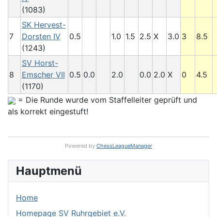
(1083)
SK Hervest-
7
Dorsten IV
0.5
1.0
1.5
2.5
X
3.0
3
8.5
(1243)
SV Horst-
8
Emscher VII
0.5
0.0
2.0
0.0
2.0
X
0
4.5
(1170)
= Die Runde wurde vom Staffelleiter geprüft und
als korrekt eingestuft!
Powered by
ChessLeagueManager
Hauptmenü
Home
Homepage SV Ruhrgebiet e.V.