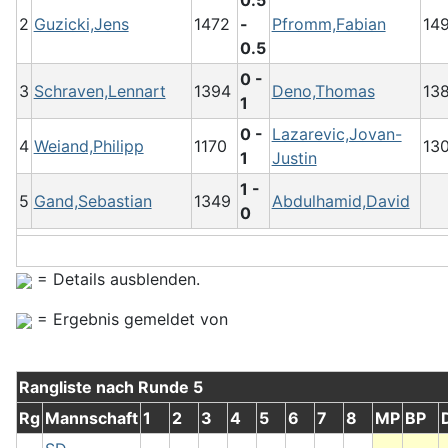
0.5
2
Guzicki,Jens
1472
-
Pfromm,Fabian
14
0.5
0 -
3
Schraven,Lennart
1394
Deno,Thomas
13
1
0 -
Lazarevic,Jovan-
4
Weiand,Philipp
1170
13
1
Justin
1 -
5
Gand,Sebastian
1349
Abdulhamid,David
0
= Details ausblenden.
= Ergebnis gemeldet von
Rangliste nach Runde 5
Rg
Mannschaft
1
2
3
4
5
6
7
8
MP
BP