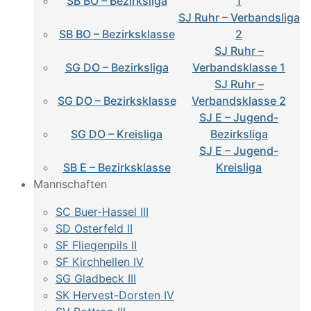
SB BO – Bezirksliga
1
SJ Ruhr – Verbandsliga
SB BO – Bezirksklasse
2
SJ Ruhr –
SG DO – Bezirksliga
Verbandsklasse 1
SJ Ruhr –
SG DO – Bezirksklasse
Verbandsklasse 2
SJ E – Jugend-
SG DO – Kreisliga
Bezirksliga
SJ E – Jugend-
SB E – Bezirksklasse
Kreisliga
Mannschaften
SC Buer-Hassel III
SD Osterfeld II
SF Fliegenpils II
SF Kirchhellen IV
SG Gladbeck III
SK Hervest-Dorsten IV