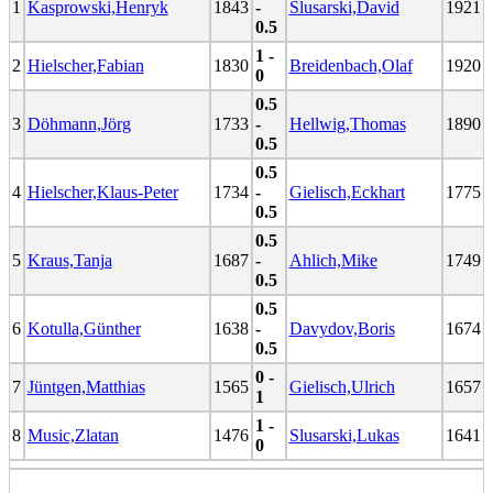
1
Kasprowski,Henryk
1843
-
Slusarski,David
1921
0.5
1 -
2
Hielscher,Fabian
1830
Breidenbach,Olaf
1920
0
0.5
3
Döhmann,Jörg
1733
-
Hellwig,Thomas
1890
0.5
0.5
4
Hielscher,Klaus-Peter
1734
-
Gielisch,Eckhart
1775
0.5
0.5
5
Kraus,Tanja
1687
-
Ahlich,Mike
1749
0.5
0.5
6
Kotulla,Günther
1638
-
Davydov,Boris
1674
0.5
0 -
7
Jüntgen,Matthias
1565
Gielisch,Ulrich
1657
1
1 -
8
Music,Zlatan
1476
Slusarski,Lukas
1641
0