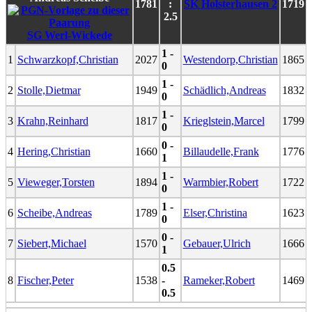
1781
:
SK Holsterhausen 2
1719
2.5
SG Werl-Wickede
1 -
1
Schwarzkopf,Christian
2027
Westendorp,Christian
1865
0
1 -
2
Stolle,Dietmar
1949
Schädlich,Andreas
1832
0
1 -
3
Krahn,Reinhard
1817
Krieglstein,Marcel
1799
0
0 -
4
Hering,Christian
1660
Billaudelle,Frank
1776
1
1 -
5
Vieweger,Torsten
1894
Warmbier,Robert
1722
0
1 -
6
Scheibe,Andreas
1789
Elser,Christina
1623
0
0 -
7
Siebert,Michael
1570
Gebauer,Ulrich
1666
1
0.5
8
Fischer,Peter
1538
-
Rameker,Robert
1469
0.5