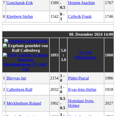
7
Goncharuk,Erik
1589
-
Hennig,Joachim
1767
0.5
0 -
8
Kleeberg,Stefan
1542
Czilwik,Frank
1746
1
08. Dezember 2024 14:00
5.0
SV SW
1893
:
1860
Oberhausen
3.0
Recklinghäuser SV Süd /
Ost
1 -
1
Blayvas,Jan
2154
Pütter,Pascal
1986
0
1 -
2
Callenberg,Ralf
2032
Kyas,Jens-Stefan
1918
0
0.5
Hortolani,Sven-
3
Mecklenburg,Roland
1902
-
2027
Holger
0.5
1 -