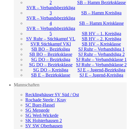
2
SB – Hamm Bezirksklasse
SVR – Verbandsbezirkliga
3
SB – Hamm Kreisliga
SVR – Verbandsbezirkliga
4
SB – Hamm Kreisklasse
SVR – Verbandsbezirkliga
5
SB HV – 1. Kreisliga
SV Ruhr – Stichkampf VL
SB HV – 2. Kreisliga
SVR Stichkampf VKl
SB HV – Kreisklasse
SB BO – Bezirksliga
SJ Ruhr – Verbandsliga 1
SB BO – Bezirksklasse
SJ Ruhr – Verbandsliga 2
SG DO – Bezirksliga
SJ Ruhr – Verbandsklasse 1
SG DO – Bezirksklasse
SJ Ruhr – Verbandsklasse 2
SG DO – Kreisliga
SJ E – Jugend-Bezirksliga
SB E – Bezirksklasse
SJ E – Jugend-Kreisliga
Mannschaften
Recklinghäuser SV Süd / Ost
Rochade Steele / Kray
SC Buer-Hassel
SG Mengede
SG Werl-Wickede
SK Holsterhausen 2
SV SW Oberhausen