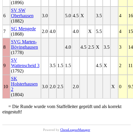
(1896)
SV SW
6
Oberhausen
3.0
5.0
4.5
X
3.5
4
16
(1882)
SG Mengede
7
2.0
4.0
4.0
X
5.5
4
15
(1868)
SVG Marten-
8
Bövinghausen
4.0
4.5
2.5
X
3.5
3
14
(1778)
SV
9
Wattenscheid 3
3.5
1.5
1.5
4.5
X
2
11
(1792)
SK
Holsterhausen
10
3.0
2.0
2.5
2.0
X
0
9.
2
(1804)
= Die Runde wurde vom Staffelleiter geprüft und als korrekt
eingestuft!
Powered by
ChessLeagueManager