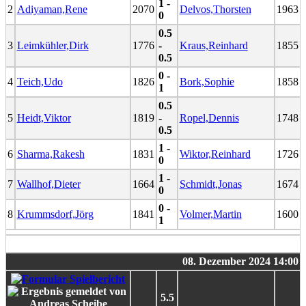
1 -
2
Adiyaman,Rene
2070
Delvos,Thorsten
1963
0
0.5
3
Leimkühler,Dirk
1776
-
Kraus,Reinhard
1855
0.5
0 -
4
Teich,Udo
1826
Bork,Sophie
1858
1
0.5
5
Heidt,Viktor
1819
-
Ropel,Dennis
1748
0.5
1 -
6
Sharma,Rakesh
1831
Wiktor,Reinhard
1726
0
1 -
7
Wallhof,Dieter
1664
Schmidt,Jonas
1674
0
0 -
8
Krummsdorf,Jörg
1841
Volmer,Martin
1600
1
08. Dezember 2024 14:00
5.5