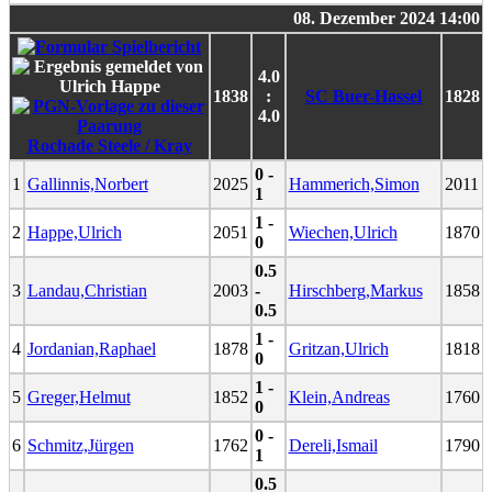
08. Dezember 2024 14:00
4.0
1838
:
SC Buer-Hassel
1828
4.0
Rochade Steele / Kray
0 -
1
Gallinnis,Norbert
2025
Hammerich,Simon
2011
1
1 -
2
Happe,Ulrich
2051
Wiechen,Ulrich
1870
0
0.5
3
Landau,Christian
2003
-
Hirschberg,Markus
1858
0.5
1 -
4
Jordanian,Raphael
1878
Gritzan,Ulrich
1818
0
1 -
5
Greger,Helmut
1852
Klein,Andreas
1760
0
0 -
6
Schmitz,Jürgen
1762
Dereli,Ismail
1790
1
0.5