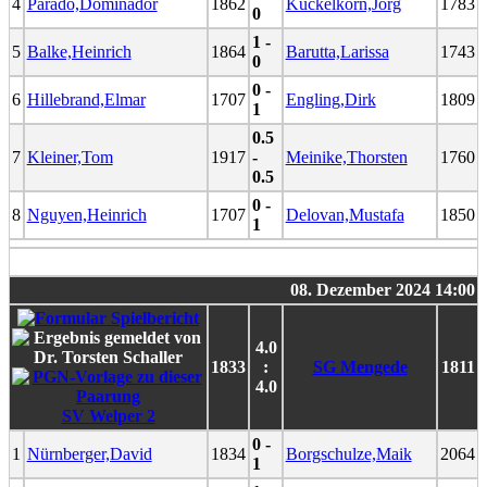
4
Parado,Dominador
1862
Kuckelkorn,Jörg
1783
0
1 -
5
Balke,Heinrich
1864
Barutta,Larissa
1743
0
0 -
6
Hillebrand,Elmar
1707
Engling,Dirk
1809
1
0.5
7
Kleiner,Tom
1917
-
Meinike,Thorsten
1760
0.5
0 -
8
Nguyen,Heinrich
1707
Delovan,Mustafa
1850
1
08. Dezember 2024 14:00
4.0
1833
:
SG Mengede
1811
4.0
SV Welper 2
0 -
1
Nürnberger,David
1834
Borgschulze,Maik
2064
1