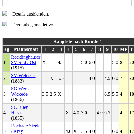
= Details ausblenden.
= Ergebnis gemeldet von
Rangliste nach Runde 4
Rg
Mannschaft
1
2
3
4
5
6
7
8
9
10
MP
B
Recklinghäuser
1
SV Süd / Ost
X
4.5
5.0
6.0
5.0
8
20
(1915)
SV Welper 2
2
X
5.5
4.0
4.5
6.0
7
20
(1883)
SG Werl-
3
Wickede
3.5
2.5
X
6.5
5.5
4
18
(1866)
SC Buer-
4
Hassel
X
4.0
3.0
4.0
6.5
4
17
(1835)
Rochade Steele
5
/ Kray
4.0
X
3.5
4.0
6.0
4
17