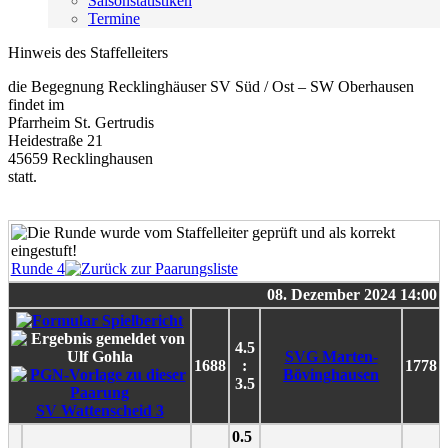
Saisonstatistiken
Termine
Hinweis des Staffelleiters
die Begegnung Recklinghäuser SV Süd / Ost – SW Oberhausen
findet im
Pfarrheim St. Gertrudis
Heidestraße 21
45659 Recklinghausen
statt.
Runde 4
08. Dezember 2024 14:00
4.5
SVG Marten-
1688
:
1778
Bövinghausen
3.5
SV Wattenscheid 3
0.5