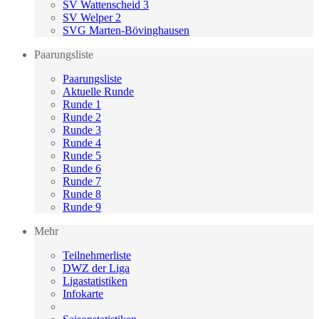
SV Wattenscheid 3
SV Welper 2
SVG Marten-Bövinghausen
Paarungsliste
Paarungsliste
Aktuelle Runde
Runde 1
Runde 2
Runde 3
Runde 4
Runde 5
Runde 6
Runde 7
Runde 8
Runde 9
Mehr
Teilnehmerliste
DWZ der Liga
Ligastatistiken
Infokarte