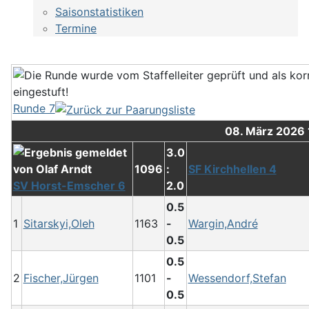
Saisonstatistiken
Termine
Runde 7
08. März 2026
3.0
1096
:
SF Kirchhellen 4
SV Horst-Emscher 6
2.0
0.5
1
Sitarskyi,Oleh
1163
-
Wargin,André
0.5
0.5
2
Fischer,Jürgen
1101
-
Wessendorf,Stefan
0.5