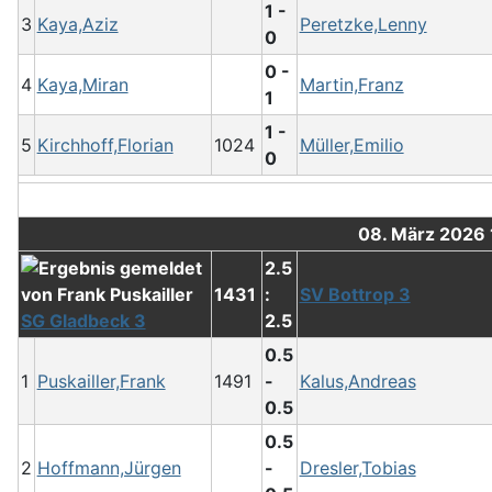
1 -
3
Kaya,Aziz
Peretzke,Lenny
0
0 -
4
Kaya,Miran
Martin,Franz
1
1 -
5
Kirchhoff,Florian
1024
Müller,Emilio
0
08. März 2026
2.5
1431
:
SV Bottrop 3
SG Gladbeck 3
2.5
0.5
1
Puskailler,Frank
1491
-
Kalus,Andreas
0.5
0.5
2
Hoffmann,Jürgen
-
Dresler,Tobias