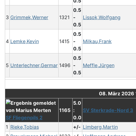
0.5
0.5
3
Grimmek,Werner
1321
-
Lissok,Wolfgang
0.5
0.5
4
Lemke,Kevin
1415
-
Milkau,Frank
0.5
0.5
5
Unterlechner,Germar
1496
-
Meffle,Jürgen
0.5
08. März 2026
5.0
1165
:
SV Sterkrade-Nord 3
SF Fliegenpils 2
0.0
1
Rieke,Tobias
+/-
Limberg,Martin