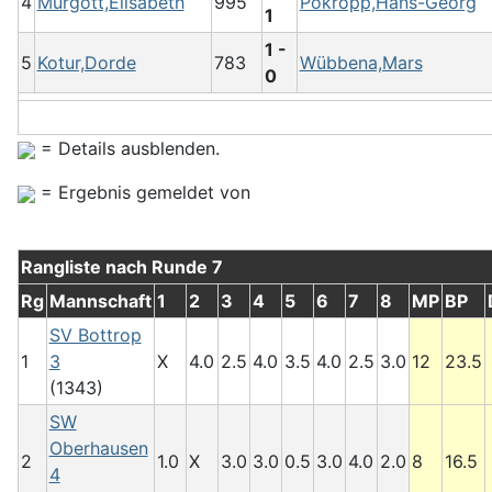
4
Murgott,Elisabeth
995
Pokropp,Hans-Georg
1
1 -
5
Kotur,Dorde
783
Wübbena,Mars
0
= Details ausblenden.
= Ergebnis gemeldet von
Rangliste nach Runde 7
Rg
Mannschaft
1
2
3
4
5
6
7
8
MP
BP
SV Bottrop
1
3
X
4.0
2.5
4.0
3.5
4.0
2.5
3.0
12
23.5
(1343)
SW
Oberhausen
2
1.0
X
3.0
3.0
0.5
3.0
4.0
2.0
8
16.5
4