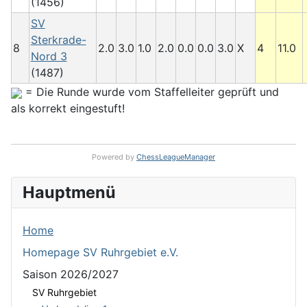
(1456)
SV
Sterkrade-
8
2.0
3.0
1.0
2.0
0.0
0.0
3.0
X
4
11.0
Nord 3
(1487)
= Die Runde wurde vom Staffelleiter geprüft und
als korrekt eingestuft!
Powered by
ChessLeagueManager
Hauptmenü
Home
Homepage SV Ruhrgebiet e.V.
Saison 2026/2027
SV Ruhrgebiet