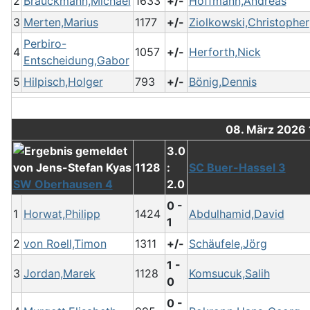
2
Brauckmann,Michael
1633
+/-
Hoffmann,Andreas
3
Merten,Marius
1177
+/-
Ziolkowski,Christopher
Perbiro-
4
1057
+/-
Herforth,Nick
Entscheidung,Gabor
5
Hilpisch,Holger
793
+/-
Bönig,Dennis
08. März 2026
3.0
1128
:
SC Buer-Hassel 3
SW Oberhausen 4
2.0
0 -
1
Horwat,Philipp
1424
Abdulhamid,David
1
2
von Roell,Timon
1311
+/-
Schäufele,Jörg
1 -
3
Jordan,Marek
1128
Komsucuk,Salih
0
0 -