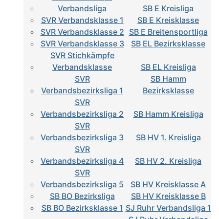
Verbandsliga
SB E Kreisliga
SVR Verbandsklasse 1
SB E Kreisklasse
SVR Verbandsklasse 2
SB E Breitensportliga
SVR Verbandsklasse 3
SB EL Bezirksklasse
SVR Stichkämpfe
Verbandsklasse
SB EL Kreisliga
SVR
SB Hamm
Verbandsbezirksliga 1
Bezirksklasse
SVR
Verbandsbezirksliga 2
SB Hamm Kreisliga
SVR
Verbandsbezirksliga 3
SB HV 1. Kreisliga
SVR
Verbandsbezirksliga 4
SB HV 2. Kreisliga
SVR
Verbandsbezirksliga 5
SB HV Kreisklasse A
SB BO Bezirksliga
SB HV Kreisklasse B
SB BO Bezirksklasse 1
SJ Ruhr Verbandsliga 1