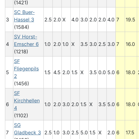
(1421)
SC Buer-
3
Hassel 3
2.5
2.0
X
4.0
3.0
2.0
2.0
4.0
7
19.5
(1584)
SV Horst-
4
Emscher 6
1.0
2.0
1.0
X
3.5
3.0
2.5
3.0
7
16.0
(1218)
SF
Fliegenpils
5
1.5
4.5
2.0
1.5
X
3.5
0.0
5.0
6
18.0
2
(1456)
SF
Kirchhellen
6
1.0
2.0
3.0
2.0
1.5
X
3.5
5.0
6
18.0
4
(1102)
SG
7
Gladbeck 3
2.5
1.0
3.0
2.5
5.0
1.5
X
2.0
6
17.5