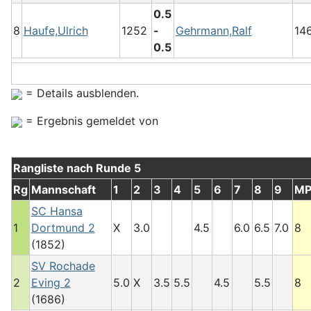
0.5
8
Haufe,Ulrich
1252
-
Gehrmann,Ralf
14
0.5
= Details ausblenden.
= Ergebnis gemeldet von
Rangliste nach Runde 5
Rg
Mannschaft
1
2
3
4
5
6
7
8
9
M
SC Hansa
1
Dortmund 2
X
3.0
4.5
6.0
6.5
7.0
8
(1852)
SV Rochade
2
Eving 2
5.0
X
3.5
5.5
4.5
5.5
8
(1686)