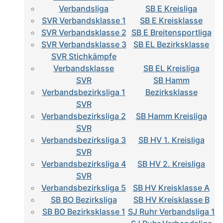
Verbandsliga
SB E Kreisliga
SVR Verbandsklasse 1
SB E Kreisklasse
SVR Verbandsklasse 2
SB E Breitensportliga
SVR Verbandsklasse 3
SB EL Bezirksklasse
SVR Stichkämpfe
Verbandsklasse
SB EL Kreisliga
SVR
SB Hamm
Verbandsbezirksliga 1
Bezirksklasse
SVR
Verbandsbezirksliga 2
SB Hamm Kreisliga
SVR
Verbandsbezirksliga 3
SB HV 1. Kreisliga
SVR
Verbandsbezirksliga 4
SB HV 2. Kreisliga
SVR
Verbandsbezirksliga 5
SB HV Kreisklasse A
SB BO Bezirksliga
SB HV Kreisklasse B
SB BO Bezirksklasse 1
SJ Ruhr Verbandsliga 1