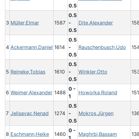
0.5
0.5
3
Müller,Elmar
1587
-
Dite,Alexander
15
0.5
0.5
4
Ackermann,Daniel
1614
-
Rauschenbusch,Udo
15
0.5
0.5
5
Reineke,Tobias
1610
-
Winkler,Otto
15
0.5
0 -
6
Weimer,Alexander
1488
Howorka,Roland
15
1
0.5
7
Jelisavac,Nenad
1274
-
Mokros,Jürgen
13
0.5
0 -
8
Eschmann,Heike
1460
Maghrbi,Bassam
13
1