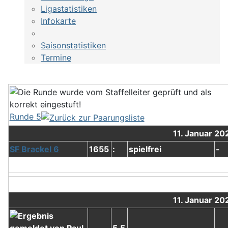
Ligastatistiken
Infokarte
Saisonstatistiken
Termine
Runde 5
11. Januar 20
SF Brackel 6
1655
:
spielfrei
-
11. Januar 20