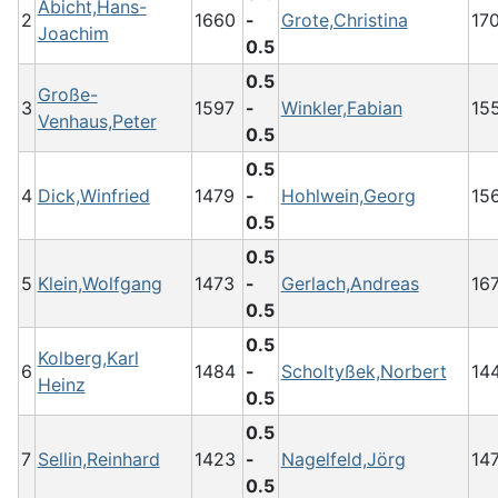
Abicht,Hans-
2
1660
-
Grote,Christina
17
Joachim
0.5
0.5
Große-
3
1597
-
Winkler,Fabian
15
Venhaus,Peter
0.5
0.5
4
Dick,Winfried
1479
-
Hohlwein,Georg
15
0.5
0.5
5
Klein,Wolfgang
1473
-
Gerlach,Andreas
16
0.5
0.5
Kolberg,Karl
6
1484
-
Scholtyßek,Norbert
14
Heinz
0.5
0.5
7
Sellin,Reinhard
1423
-
Nagelfeld,Jörg
14
0.5