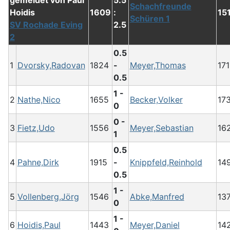
5.5
Schachfreunde
1609
:
15
Schüren 1
SV Rochade Eving
2.5
2
0.5
1
Dvorsky,Radovan
1824
-
Meyer,Thomas
171
0.5
1 -
2
Nathe,Nico
1655
Becker,Volker
17
0
0 -
3
Fietz,Udo
1556
Meyer,Sebastian
16
1
0.5
4
Pahne,Dirk
1915
-
Knippfeld,Reinhold
14
0.5
1 -
5
Vollenberg,Jörg
1546
Abke,Manfred
13
0
1 -
6
Hoidis,Paul
1443
Meyer,Daniel
14