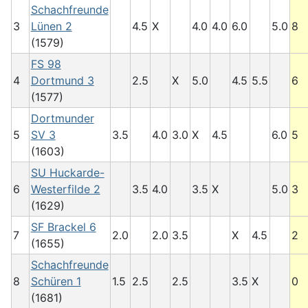
Schachfreunde
3
Lünen 2
4.5
X
4.0
4.0
6.0
5.0
8
(1579)
FS 98
4
Dortmund 3
2.5
X
5.0
4.5
5.5
6
(1577)
Dortmunder
5
SV 3
3.5
4.0
3.0
X
4.5
6.0
5
(1603)
SU Huckarde-
6
Westerfilde 2
3.5
4.0
3.5
X
5.0
3
(1629)
SF Brackel 6
7
2.0
2.0
3.5
X
4.5
2
(1655)
Schachfreunde
8
Schüren 1
1.5
2.5
2.5
3.5
X
0
(1681)