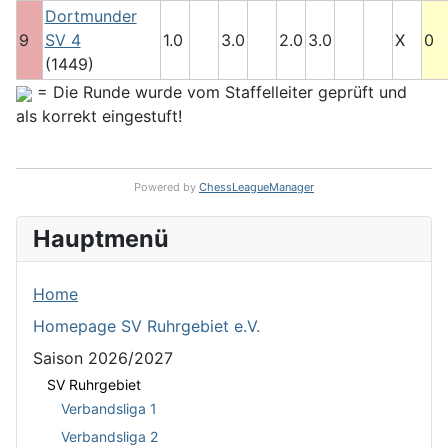
Dortmunder
9
SV 4
1.0
3.0
2.0
3.0
X
0
(1449)
= Die Runde wurde vom Staffelleiter geprüft und
als korrekt eingestuft!
Powered by
ChessLeagueManager
Hauptmenü
Home
Homepage SV Ruhrgebiet e.V.
Saison 2026/2027
SV Ruhrgebiet
Verbandsliga 1
Verbandsliga 2