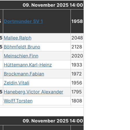
09. November 2025 14:00
5
Dortmunder SV 1
1958
.5
Mallee,Ralph
2048
.5
Böhmfeldt,Bruno
2128
Meinschien,Finn
2020
Hüttemann,Karl-Heinz
1933
Brockmann,Fabian
1972
Zeldin,Vitali
1956
.5
Haneberg,Victor Alexander
1795
Wolff,Torsten
1808
09. November 2025 14:00