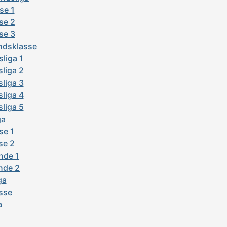
se 1
se 2
se 3
ndsklasse
liga 1
liga 2
liga 3
liga 4
liga 5
ga
se 1
se 2
nde 1
nde 2
ga
sse
a