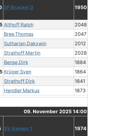
0
SF Brackel 3
1950
.5
Althoff,Ralph
2048
Bree,Thomas
2047
Sutharjan,Dakxwin
2012
Strathoff,Martin
2028
Bense,Dirk
1884
.5
Krüger,Sven
1864
Strathoff,Dirk
1841
Hendler,Markus
1873
09. November 2025 14:00
5
SV Kamen 1
1974