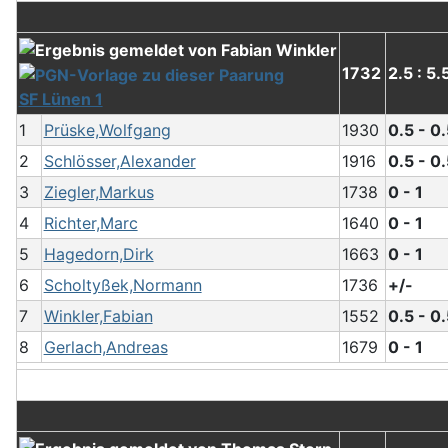
1732
2.5 : 5.
SF Lünen 1
1
Prüske,Wolfgang
1930
0.5 - 0
2
Schlösser,Alexander
1916
0.5 - 0
3
Ziegler,Markus
1738
0 - 1
4
Richter,Marc
1640
0 - 1
5
Hagedorn,Dirk
1663
0 - 1
6
Scholtyßek,Normann
1736
+/-
7
Winkler,Fabian
1552
0.5 - 0
8
Gerlach,Andreas
1679
0 - 1