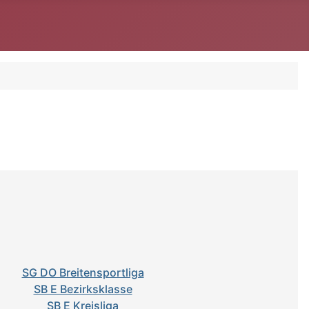
SG DO Breitensportliga
SB E Bezirksklasse
SB E Kreisliga