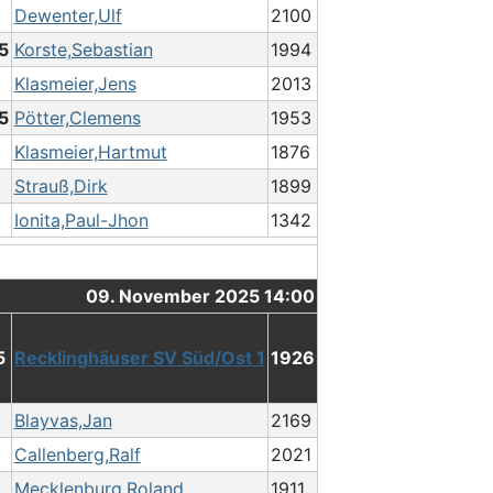
Dewenter,Ulf
2100
.5
Korste,Sebastian
1994
Klasmeier,Jens
2013
.5
Pötter,Clemens
1953
Klasmeier,Hartmut
1876
Strauß,Dirk
1899
Ionita,Paul-Jhon
1342
09. November 2025 14:00
5
Recklinghäuser SV Süd/Ost 1
1926
Blayvas,Jan
2169
Callenberg,Ralf
2021
Mecklenburg,Roland
1911