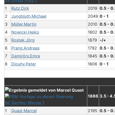
SV Unser Fritz 1
1
Rutz,Dirk
2019
0.5 - 0
2
Jungbluth,Michael
2049
0 - 1
3
Müller,Martin
2010
0.5 - 0
4
Nowicki,Heiko
1802
0.5 - 0
5
Rostek,Jörg
1879
-/+
6
Prang,Andreas
1792
0.5 - 0
7
Demirörs,Emre
1845
0.5 - 0
8
Dlouhy,Peter
1806
0 - 1
1886
3.5 : 4.
SC Gerthe-Werne 1
1
Quast,Marcel
2195
0.5 - 0