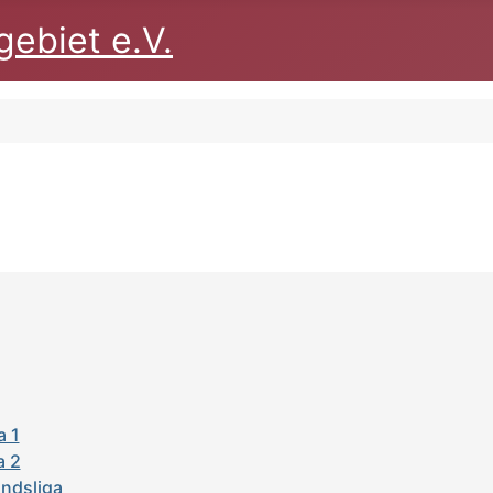
ebiet e.V.
a 1
a 2
ndsliga