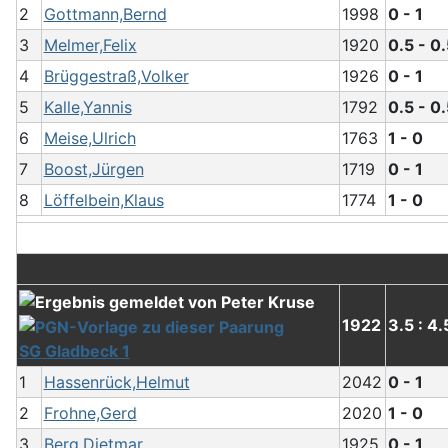
2
Gottmann,Bernd
1998
0 - 1
3
Melmer,Felix
1920
0.5 - 0
4
Brüggestraß,Volker
1926
0 - 1
5
Kalle,Yannis
1792
0.5 - 0
6
Meise,Ulrich
1763
1 - 0
7
Boost,Jürgen
1719
0 - 1
8
Löffelbein,Klaus
1774
1 - 0
1922
3.5 : 4.
SG Gladbeck 1
1
Hassenrück,Helmut
2042
0 - 1
2
Frohne,Gerd
2020
1 - 0
3
Berg,Dietmar
1925
0 - 1