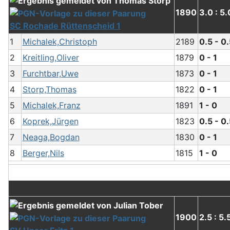
1890
3.0 : 5.
SC Rochade Rüttenscheid 1
1
Michalek,Christoph
2189
0.5 - 0
2
Kreitling,Oliver
1879
0 - 1
3
Furchtbar,Uwe
1873
0 - 1
4
Storp,Thomas
1822
0 - 1
5
Michalek,Franz
1891
1 - 0
6
Koprek,Jürgen
1823
0.5 - 0
7
Neaga,Bogdan
1830
0 - 1
8
Berger,Nils
1815
1 - 0
1900
2.5 : 5.