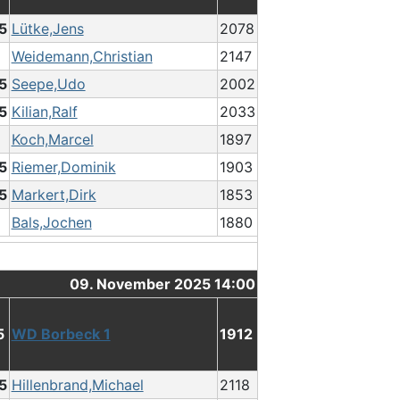
.5
Lütke,Jens
2078
Weidemann,Christian
2147
.5
Seepe,Udo
2002
.5
Kilian,Ralf
2033
Koch,Marcel
1897
.5
Riemer,Dominik
1903
.5
Markert,Dirk
1853
Bals,Jochen
1880
09. November 2025 14:00
5
WD Borbeck 1
1912
.5
Hillenbrand,Michael
2118