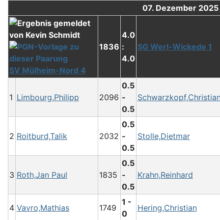
07. Dezember 2025
4.0
1836
:
SG Werl-Wickede 1
4.0
SV Mülheim-Nord 4
0.5
1
Limbourg,Philipp
2096
-
Schwarzkopf,Christia
0.5
0.5
2
Roitburd,Talik
2032
-
Stolle,Dietmar
0.5
0.5
3
Roth,Jan Paul
1835
-
Krahn,Reinhard
0.5
1 -
4
Vavro,Mathias
1749
Hering,Christian
0