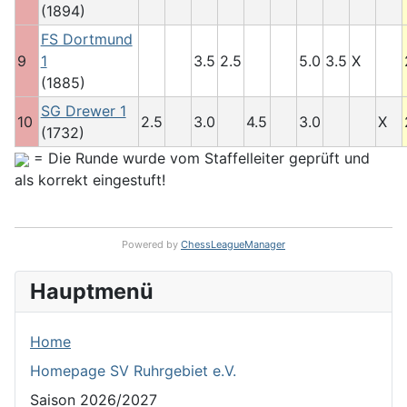
(1894)
FS Dortmund
9
1
3.5
2.5
5.0
3.5
X
(1885)
SG Drewer 1
10
2.5
3.0
4.5
3.0
X
(1732)
= Die Runde wurde vom Staffelleiter geprüft und
als korrekt eingestuft!
Powered by
ChessLeagueManager
Hauptmenü
Home
Homepage SV Ruhrgebiet e.V.
Saison 2026/2027