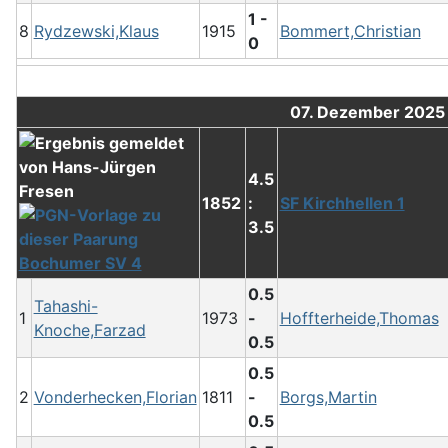
1 -
8
Rydzewski,Klaus
1915
Bommert,Christian
0
07. Dezember 2025
4.5
1852
:
SF Kirchhellen 1
3.5
Bochumer SV 4
0.5
Tahashi-
1
1973
-
Hoffterheide,Thomas
Knoche,Farzad
0.5
0.5
2
Vonderhecken,Florian
1811
-
Borgs,Martin
0.5