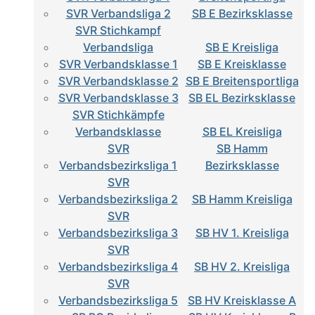
SVR Verbandsliga 2
SB E Bezirksklasse
SVR Stichkampf
Verbandsliga
SB E Kreisliga
SVR Verbandsklasse 1
SB E Kreisklasse
SVR Verbandsklasse 2
SB E Breitensportliga
SVR Verbandsklasse 3
SB EL Bezirksklasse
SVR Stichkämpfe
Verbandsklasse
SB EL Kreisliga
SVR
SB Hamm
Verbandsbezirksliga 1
Bezirksklasse
SVR
Verbandsbezirksliga 2
SB Hamm Kreisliga
SVR
Verbandsbezirksliga 3
SB HV 1. Kreisliga
SVR
Verbandsbezirksliga 4
SB HV 2. Kreisliga
SVR
Verbandsbezirksliga 5
SB HV Kreisklasse A