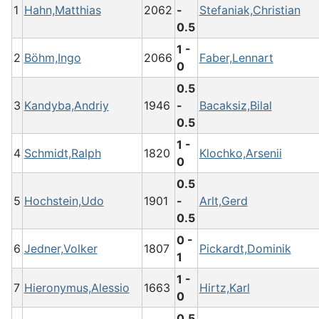
1
Hahn,Matthias
2062
-
Stefaniak,Christian
0.5
1 -
2
Böhm,Ingo
2066
Faber,Lennart
0
0.5
3
Kandyba,Andriy
1946
-
Bacaksiz,Bilal
0.5
1 -
4
Schmidt,Ralph
1820
Klochko,Arsenii
0
0.5
5
Hochstein,Udo
1901
-
Arlt,Gerd
0.5
0 -
6
Jedner,Volker
1807
Pickardt,Dominik
1
1 -
7
Hieronymus,Alessio
1663
Hirtz,Karl
0
0.5