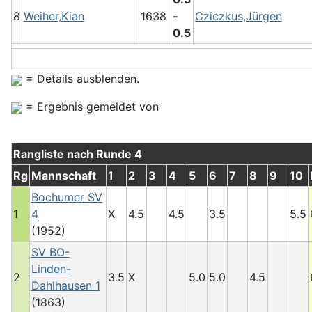
8
Weiher,Kian
1638
-
Cziczkus,Jürgen
0.5
= Details ausblenden.
= Ergebnis gemeldet von
Rangliste nach Runde 4
Rg
Mannschaft
1
2
3
4
5
6
7
8
9
10
Bochumer SV
1
4
X
4.5
4.5
3.5
5.5
(1952)
SV BO-
Linden-
2
3.5
X
5.0
5.0
4.5
Dahlhausen 1
(1863)