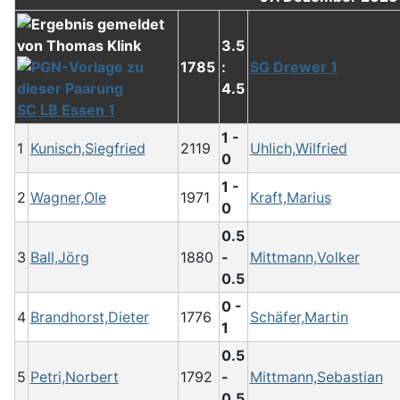
3.5
1785
:
SG Drewer 1
4.5
SC LB Essen 1
1 -
1
Kunisch,Siegfried
2119
Uhlich,Wilfried
0
1 -
2
Wagner,Ole
1971
Kraft,Marius
0
0.5
3
Ball,Jörg
1880
-
Mittmann,Volker
0.5
0 -
4
Brandhorst,Dieter
1776
Schäfer,Martin
1
0.5
5
Petri,Norbert
1792
-
Mittmann,Sebastian
0.5