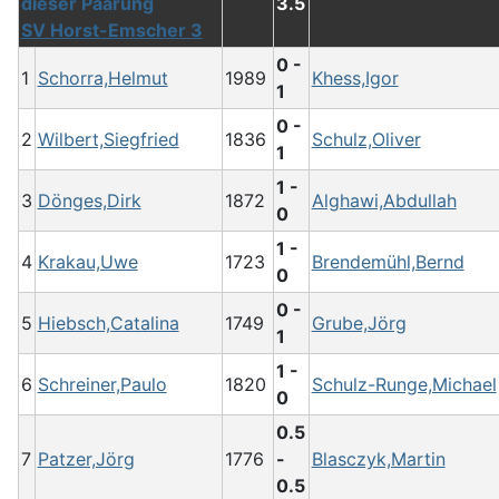
3.5
SV Horst-Emscher 3
0 -
1
Schorra,Helmut
1989
Khess,Igor
1
0 -
2
Wilbert,Siegfried
1836
Schulz,Oliver
1
1 -
3
Dönges,Dirk
1872
Alghawi,Abdullah
0
1 -
4
Krakau,Uwe
1723
Brendemühl,Bernd
0
0 -
5
Hiebsch,Catalina
1749
Grube,Jörg
1
1 -
6
Schreiner,Paulo
1820
Schulz-Runge,Michael
0
0.5
7
Patzer,Jörg
1776
-
Blasczyk,Martin
0.5