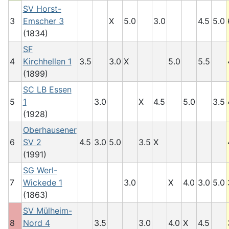
SV Horst-
3
Emscher 3
X
5.0
3.0
4.5
5.0
(1834)
SF
4
Kirchhellen 1
3.5
3.0
X
5.0
5.5
(1899)
SC LB Essen
5
1
3.0
X
4.5
5.0
3.5
(1928)
Oberhausener
6
SV 2
4.5
3.0
5.0
3.5
X
(1991)
SG Werl-
7
Wickede 1
3.0
X
4.0
3.0
5.0
(1863)
SV Mülheim-
8
Nord 4
3.5
3.0
4.0
X
4.5