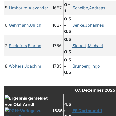
0 -
5
Limbourg,Alexander
1657
Scheibe,Andreas
1
0.5
6
Gehrmann,Ulrich
1827
-
Jenke,Johannes
0.5
0.5
7
Schlefers,Florian
1756
-
Siebert,Michael
0.5
0.5
8
Wolters,Joachim
1735
-
Brunberg,Ingo
0.5
07. Dezember 2025
4.5
1835
:
FS Dortmund 1