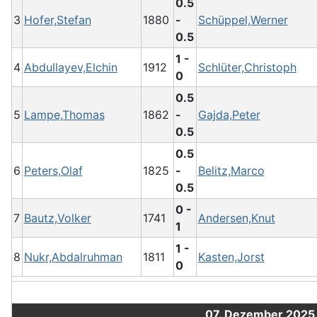
0.5
3
Hofer,Stefan
1880
-
Schüppel,Werner
0.5
1 -
4
Abdullayev,Elchin
1912
Schlüter,Christoph
0
0.5
5
Lampe,Thomas
1862
-
Gajda,Peter
0.5
0.5
6
Peters,Olaf
1825
-
Belitz,Marco
0.5
0 -
7
Bautz,Volker
1741
Andersen,Knut
1
1 -
8
Nukr,Abdalruhman
1811
Kasten,Jorst
0
07. Dezember 2025