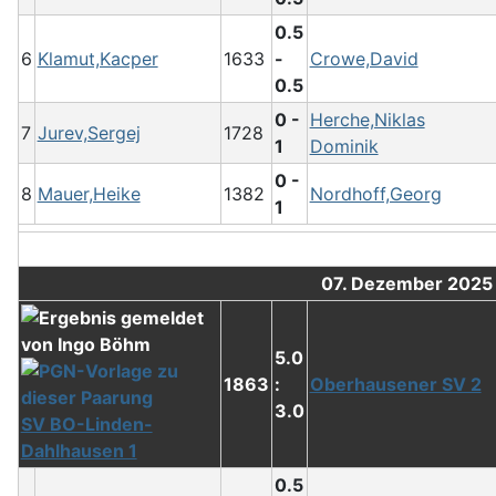
0.5
6
Klamut,Kacper
1633
-
Crowe,David
0.5
0 -
Herche,Niklas
7
Jurev,Sergej
1728
1
Dominik
0 -
8
Mauer,Heike
1382
Nordhoff,Georg
1
07. Dezember 2025
5.0
1863
:
Oberhausener SV 2
3.0
SV BO-Linden-
Dahlhausen 1
0.5