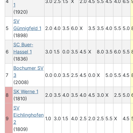
4
3.0
2.5
1.5
X
2.0
4.5
5.5
4.5
4.0
6.5
1
(1920)
SV
5
Günnigfeld 1
2.0
4.0
3.5
6.0
X
3.5
3.5
4.0
5.5
5.0
(1898)
SC Buer-
6
Hassel 1
3.0
1.5
0.0
3.5
4.5
X
8.0
3.5
6.0
5.5
(1836)
Bochumer SV
7
3
0.0
0.0
3.5
2.5
4.5
0.0
X
5.0
5.5
4.5
(2008)
SK Werne 1
8
2.0
3.5
4.0
3.5
4.0
4.5
3.0
X
2.5
5.0
(1810)
SV
Eichlinghofen
9
1.0
3.0
1.5
4.0
2.5
2.0
2.5
5.5
X
4.5
2
(1809)