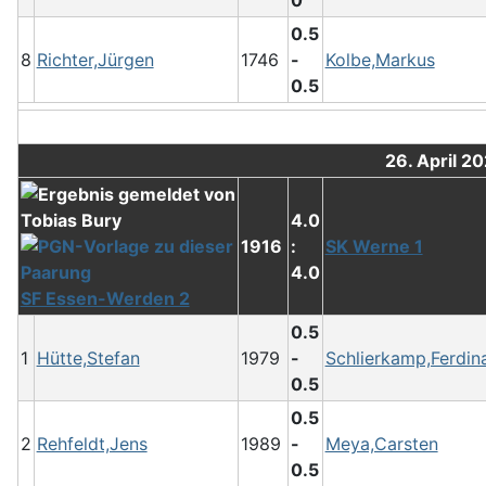
0.5
8
Richter,Jürgen
1746
-
Kolbe,Markus
0.5
26. April 2
4.0
1916
:
SK Werne 1
4.0
SF Essen-Werden 2
0.5
1
Hütte,Stefan
1979
-
Schlierkamp,Ferdin
0.5
0.5
2
Rehfeldt,Jens
1989
-
Meya,Carsten
0.5