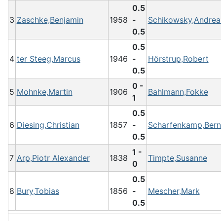
0.5
3
Zaschke,Benjamin
1958
-
Schikowsky,Andrea
0.5
0.5
4
ter Steeg,Marcus
1946
-
Hörstrup,Robert
0.5
0 -
5
Mohnke,Martin
1906
Bahlmann,Fokke
1
0.5
6
Diesing,Christian
1857
-
Scharfenkamp,Ber
0.5
1 -
7
Arp,Piotr Alexander
1838
Timpte,Susanne
0
0.5
8
Bury,Tobias
1856
-
Mescher,Mark
0.5