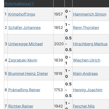
Ruhrhalbinsel 1
0 -
1
Krimphoff,Ingo
1957
Hammerich,Simon
1
1 -
2
Schäfer,Johannes
1852
Renn,Thorsten
0
0.5
3
Unteregge,Michael
2020
-
Hirschberg,Markus
0.5
0 -
4
Zagrabski,Kevin
1839
Wiechen,Ulrich
1
1 -
5
Brummel,Heinz Dieter
1919
Klein,Andreas
0
0.5
6
Prämaßing,Reiner
1753
-
Hennig,Joachim
0.5
1 -
7
Richter,Rainer
1942
Fenchel,Nils
0