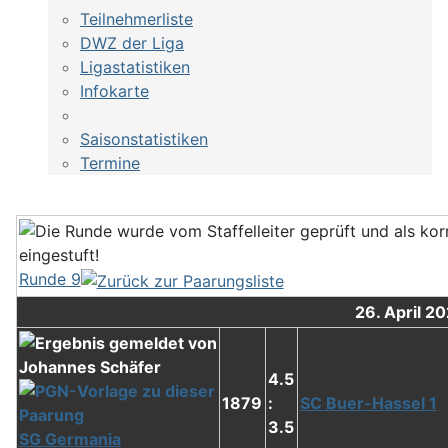
Teilnehmerliste
DWZ der Liga
Ligastatistiken
Infokarte
Saisonstatistiken
Termine
Runde 9
26. April 2
4.5
1879
:
SC Buer-Hassel 1
3.5
SG Germania