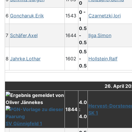
0
0 -
6
Goncharuk,Erik
1543
Czarnetzki,Iori
1
0.5
7
Schäfer,Axel
1644
-
Ilga,Simon
0.5
0.5
8
Jahrke,Lothar
1602
-
Hollstein,Ralf
0.5
26. April 2
4.0
Hervest-Dorstene
1844
:
SK 1
4.0
SV Günnigfeld 1