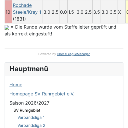
Rochade
10
Steele/Kray 1
3.0
2.5
0.0
1.5
3.0
2.5
3.5
3.0
3.5
X
(1831)
= Die Runde wurde vom Staffelleiter geprüft und
als korrekt eingestuft!
Powered by
ChessLeagueManager
Hauptmenü
Home
Homepage SV Ruhrgebiet e.V.
Saison 2026/2027
SV Ruhrgebiet
Verbandsliga 1
Verbandsliga 2