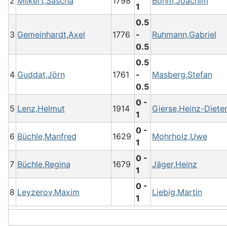
2
Milkert,Sascha
1798
Böhm,Joachim
1
0.5
3
Gemeinhardt,Axel
1776
-
Ruhmann,Gabriel
0.5
0.5
4
Guddat,Jörn
1761
-
Masberg,Stefan
0.5
0 -
5
Lenz,Helmut
1914
Gierse,Heinz-Diete
1
0 -
6
Büchle,Manfred
1629
Mohrholz,Uwe
1
0 -
7
Büchle,Regina
1679
Jäger,Heinz
1
0 -
8
Leyzerov,Maxim
Liebig,Martin
1