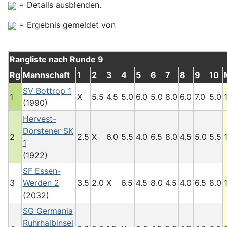
= Details ausblenden.
= Ergebnis gemeldet von
Rangliste nach Runde 9
Rg
Mannschaft
1
2
3
4
5
6
7
8
9
10
SV Bottrop 1
1
X
5.5
4.5
5.0
6.0
5.0
8.0
6.0
7.0
5.0
(1990)
Hervest-
Dorstener SK
2
2.5
X
6.0
5.5
4.0
6.5
8.0
4.5
5.0
5.5
1
(1922)
SF Essen-
3
Werden 2
3.5
2.0
X
6.5
4.5
8.0
4.5
4.0
6.5
8.0
(2032)
SG Germania
Ruhrhalbinsel