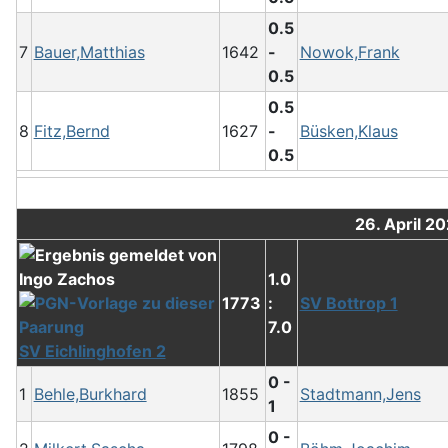
0.5
7
Bauer,Matthias
1642
-
Nowok,Frank
0.5
0.5
8
Fitz,Bernd
1627
-
Büsken,Klaus
0.5
26. April 2
1.0
1773
:
SV Bottrop 1
7.0
SV Eichlinghofen 2
0 -
1
Behle,Burkhard
1855
Stadtmann,Jens
1
0 -