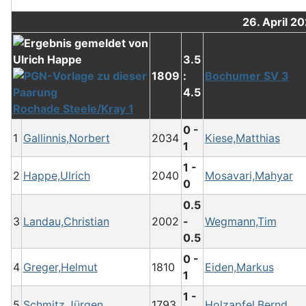
26. April 2
3.5
1809
:
Bochumer SV 3
4.5
Rochade Steele/Kray 1
0 -
1
Gallinnis,Norbert
2034
Kiese,Matthias
1
1 -
2
Happe,Ulrich
2040
Mosavari,Mahyar
0
0.5
3
Landau,Christian
2002
-
Wegmann,Tim
0.5
0 -
4
Greger,Helmut
1810
Eiden,Markus
1
1 -
5
Schmitz,Jürgen
1793
Holzapfel,Bernd