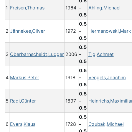
0.5
1
Freisen,Thomas
1964
-
Ahling,Michael
0.5
0.5
2
Jännekes,Oliver
1972
-
Hermanowski,Mark
0.5
0.5
3
Oberbarnscheidt,Ludger
2006
-
Tig,Achmet
0.5
0.5
4
Markus,Peter
1918
-
Vengels,Joachim
0.5
0.5
5
Radi,Günter
1897
-
Heinrichs,Maximilia
0.5
0.5
6
Evers,Klaus
1728
-
Czubak,Michael
0.5