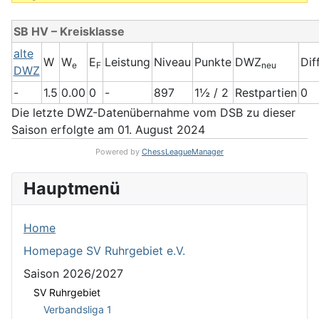
SB HV – Kreisklasse
alte
W
W
E
Leistung
Niveau
Punkte
DWZ
Dif
e
F
neu
DWZ
-
1.5
0.00
0
-
897
1½ / 2
Restpartien
0
Die letzte DWZ-Datenübernahme vom DSB zu dieser
Saison erfolgte am 01. August 2024
Powered by
ChessLeagueManager
Hauptmenü
Home
Homepage SV Ruhrgebiet e.V.
Saison 2026/2027
SV Ruhrgebiet
Verbandsliga 1