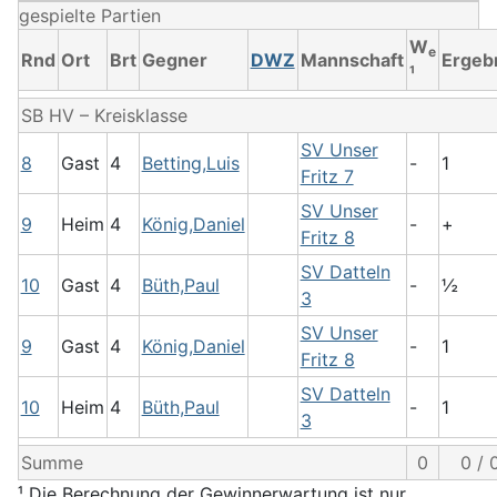
gespielte Partien
W
e
Rnd
Ort
Brt
Gegner
DWZ
Mannschaft
Ergeb
¹
SB HV – Kreisklasse
SV Unser
8
Gast
4
Betting,Luis
-
1
Fritz 7
SV Unser
9
Heim
4
König,Daniel
-
+
Fritz 8
SV Datteln
10
Gast
4
Büth,Paul
-
½
3
SV Unser
9
Gast
4
König,Daniel
-
1
Fritz 8
SV Datteln
10
Heim
4
Büth,Paul
-
1
3
Summe
0
0 / 
¹ Die Berechnung der Gewinnerwartung ist nur