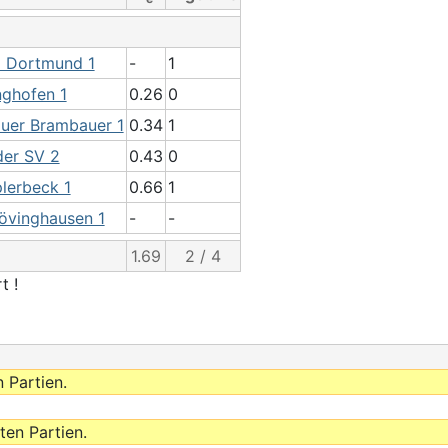
 Dortmund 1
-
1
nghofen 1
0.26
0
uer Brambauer 1
0.34
1
er SV 2
0.43
0
lerbeck 1
0.66
1
övinghausen 1
-
-
1.69
2 / 4
t !
 Partien.
ten Partien.