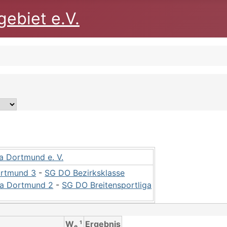
ebiet e.V.
a Dortmund e. V.
rtmund 3
-
SG DO Bezirksklasse
a Dortmund 2
-
SG DO Breitensportliga
W
¹
Ergebnis
e