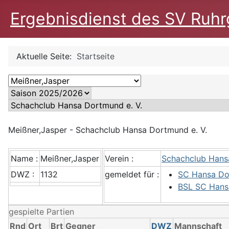
Ergebnisdienst des SV Ruhrg
Aktuelle Seite:
Startseite
Meißner,Jasper - Schachclub Hansa Dortmund e. V.
Name :
Meißner,Jasper
Verein :
Schachclub Hans
DWZ :
1132
gemeldet für :
SC Hansa Do
BSL SC Hans
gespielte Partien
Rnd
Ort
Brt
Gegner
DWZ
Mannschaft