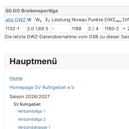
SG DO Breitensportliga
alte DWZ
W
W
E
Leistung
Niveau
Punkte
DWZ
Di
e
F
neu
1132-1
2.0
1.69
5
-
1188
2 / 4
1160-2
+ 
Die letzte DWZ-Datenübernahme vom DSB zu dieser Sais
Hauptmenü
Home
Homepage SV Ruhrgebiet e.V.
Saison 2026/2027
SV Ruhrgebiet
Verbandsliga 1
Verbandsliga 2
Verbandsklasse 1