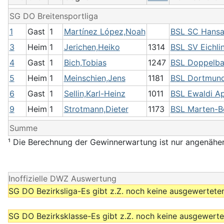
SG DO Breitensportliga
1
Gast
1
Martínez López,Noah
BSL SC Hansa
3
Heim
1
Jerichen,Heiko
1314
BSL SV Eichli
4
Gast
1
Bich,Tobias
1247
BSL Doppelba
5
Heim
1
Meinschien,Jens
1181
BSL Dortmund
6
Gast
1
Sellin,Karl-Heinz
1011
BSL Ewaldi Ap
9
Heim
1
Strotmann,Dieter
1173
BSL Marten-B
Summe
¹ Die Berechnung der Gewinnerwartung ist nur angenäher
Inoffizielle DWZ Auswertung
SG DO Bezirksliga-Es gibt z.Z. noch keine ausgewerteten
SG DO Bezirksklasse-Es gibt z.Z. noch keine ausgewerte