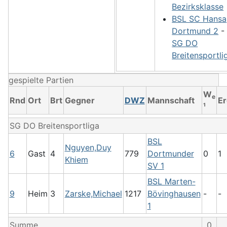
Bezirksklasse
BSL SC Hansa
Dortmund 2
-
SG DO
Breitensportli
gespielte Partien
W
e
Rnd
Ort
Brt
Gegner
DWZ
Mannschaft
Er
¹
SG DO Breitensportliga
BSL
Nguyen,Duy
6
Gast
4
779
Dortmunder
0
1
Khiem
SV 1
BSL Marten-
9
Heim
3
Zarske,Michael
1217
Bövinghausen
-
-
1
Summe
0