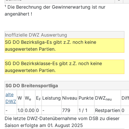
¹ Die Berechnung der Gewinnerwartung ist nur
angenähert !
Inoffizielle DWZ Auswertung
SG DO Bezirksliga-Es gibt z.Z. noch keine
ausgewerteten Partien.
SG DO Bezirksklasse-Es gibt z.Z. noch keine
ausgewerteten Partien.
SG DO Breitensportliga
alte
W
W
E
Leistung
Niveau
Punkte
DWZ
Dif
e
F
neu
DWZ
-
1.0
0.00
0
-
779
1 / 1
Restpartien
0
Die letzte DWZ-Datenübernahme vom DSB zu dieser
Saison erfolgte am 01. August 2025