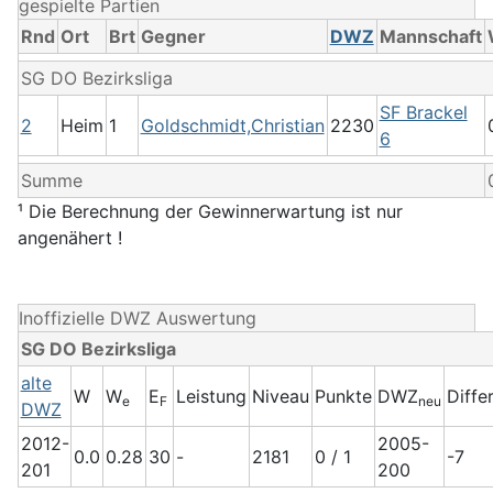
gespielte Partien
Rnd
Ort
Brt
Gegner
DWZ
Mannschaft
SG DO Bezirksliga
SF Brackel
2
Heim
1
Goldschmidt,Christian
2230
6
Summe
¹ Die Berechnung der Gewinnerwartung ist nur
angenähert !
Inoffizielle DWZ Auswertung
SG DO Bezirksliga
alte
W
W
E
Leistung
Niveau
Punkte
DWZ
Diffe
e
F
neu
DWZ
2012-
2005-
0.0
0.28
30
-
2181
0 / 1
-7
201
200