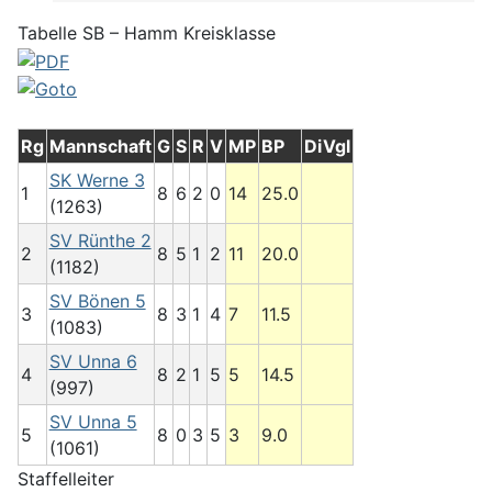
Tabelle SB – Hamm Kreisklasse
Rg
Mannschaft
G
S
R
V
MP
BP
DiVgl
SK Werne 3
1
8
6
2
0
14
25.0
(1263)
SV Rünthe 2
2
8
5
1
2
11
20.0
(1182)
SV Bönen 5
3
8
3
1
4
7
11.5
(1083)
SV Unna 6
4
8
2
1
5
5
14.5
(997)
SV Unna 5
5
8
0
3
5
3
9.0
(1061)
Staffelleiter