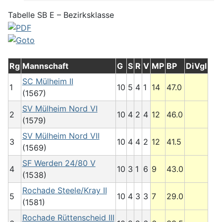
Tabelle SB E – Bezirksklasse
Rg
Mannschaft
G
S
R
V
MP
BP
DiVgl
SC Mülheim II
1
10
5
4
1
14
47.0
(1567)
SV Mülheim Nord VI
2
10
4
2
4
12
46.0
(1579)
SV Mülheim Nord VII
3
10
4
4
2
12
41.5
(1569)
SF Werden 24/80 V
4
10
3
1
6
9
43.0
(1538)
Rochade Steele/Kray II
5
10
4
3
3
7
29.0
(1581)
Rochade Rüttenscheid III