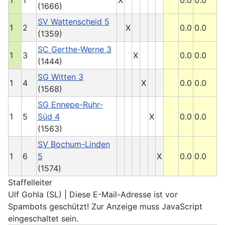
1
1
X
0.0
0.0
(1666)
SV Wattenscheid 5
1
2
X
0.0
0.0
(1359)
SC Gerthe-Werne 3
1
3
X
0.0
0.0
(1444)
SG Witten 3
1
4
X
0.0
0.0
(1568)
SG Ennepe-Ruhr-
1
5
Süd 4
X
0.0
0.0
(1563)
SV Bochum-Linden
1
6
5
X
0.0
0.0
(1574)
Staffelleiter
Ulf Gohla (SL) |
Diese E-Mail-Adresse ist vor
Spambots geschützt! Zur Anzeige muss JavaScript
eingeschaltet sein.