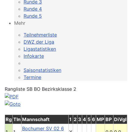
Runde 3
Runde 4
Runde 5
Mehr
Teilnehmerliste
DWZ der Liga
Ligastatistiken
Infokarte
Saisonstatistiken
Termine
Rangliste SB BO Bezirksklasse 2
Rg
Tln
Mannschaft
1
2
3
4
5
6
MP
BP
DiVgl
Bochumer SV 02 6