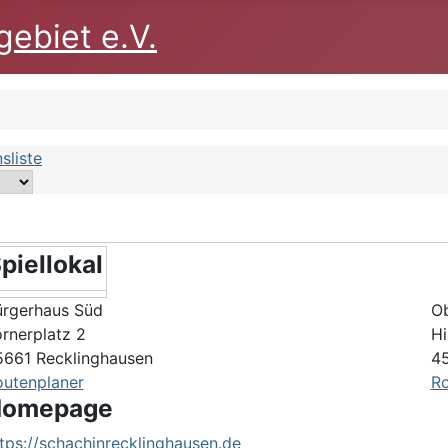
ebiet e.V.
sliste
piellokal
ürgerhaus Süd
Ob
rnerplatz 2
Hi
5661 Recklinghausen
45
outenplaner
Ro
omepage
tps://schachinrecklinghausen.de