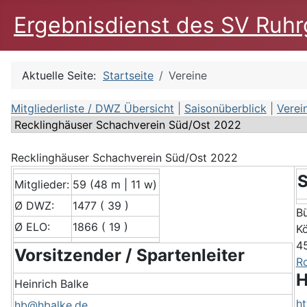
Ergebnisdienst des SV Ruhrg
Aktuelle Seite:
Startseite
Vereine
Mitgliederliste / DWZ Übersicht
|
Saisonüberblick
|
Verein
Recklinghäuser Schachverein Süd/Ost 2022
S
Mitglieder:
59 (48 m | 11 w)
Ø DWZ:
1477 ( 39 )
B
Ø ELO:
1866 ( 19 )
Kö
4
Vorsitzender / Spartenleiter
R
H
Heinrich Balke
ht
hb@hbalke.de