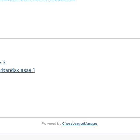
e 3
erbandsklasse 1
Powered by
ChessLeagueManager