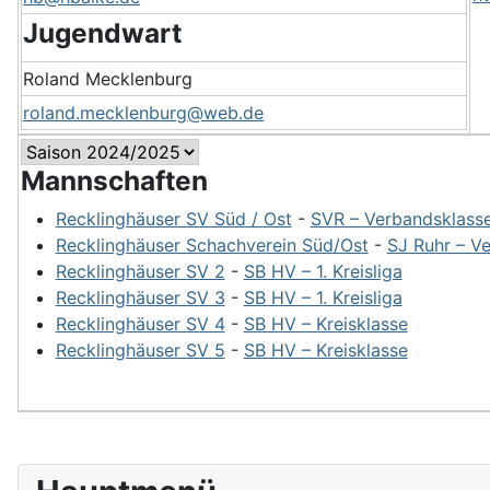
Jugendwart
Roland Mecklenburg
roland.mecklenburg@web.de
Mannschaften
Recklinghäuser SV Süd / Ost
-
SVR – Verbandsklass
Recklinghäuser Schachverein Süd/Ost
-
SJ Ruhr – V
Recklinghäuser SV 2
-
SB HV – 1. Kreisliga
Recklinghäuser SV 3
-
SB HV – 1. Kreisliga
Recklinghäuser SV 4
-
SB HV – Kreisklasse
Recklinghäuser SV 5
-
SB HV – Kreisklasse